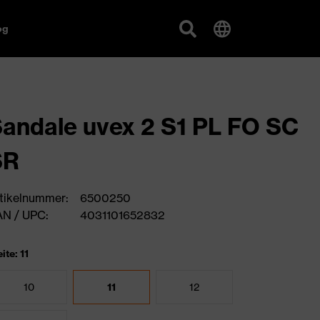
og
andale uvex 2 S1 PL FO SC
SR
tikelnummer:
6500250
N / UPC:
4031101652832
ite: 11
10
11
12