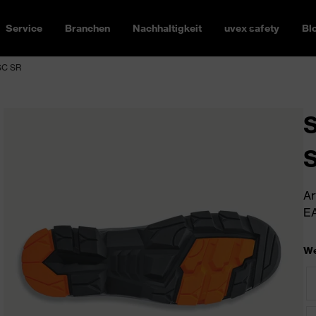
Service
Branchen
Nachhaltigkeit
uvex safety
Bl
SC SR
S
Ar
EA
We