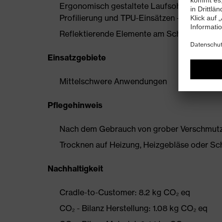
Ergonomisch gestaltete Laufsohle aus Zweid
Profilierung und TPU-Einsätzen – sehr gu
Reflektierende Elemente am Schaft
Einsatzgebiete
Mittelschwere Anwendungen
Pflegehinweis
Nach dem Gebrauch von grober Verschmutzun
Trocknen auf Heizung, Heizgebläse oder Sc
Nachhaltigkeit
Cradle-to-Customer: 8.2 kg CO₂ eq
CO₂ - Bilanz Herstellung: 1.08 kg CO₂ eq