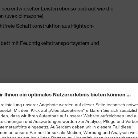
 neu entwickelter Leisten ebenso beiträgt wie die
en (uvex climazone)
htfreie Schaftkonstruktion aus Hightech-
bett mit Feuchtigkeitstransportsystem und
2 mit Zusatzkennzeichnung für sehr gute
and kleiner 100 Megaohm
tzkappe und metallfreie durchtritthemmende uvex
ch geformt, mit guter Seitenstabilität und thermisch