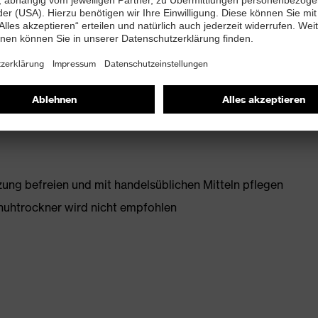
ichten-Polyurethan mit grober, selbstreinigender
te Rutschhemmung
g befreien und mit handelsüblichen Mitteln pflegen
huhtrockner wird nicht empfohlen