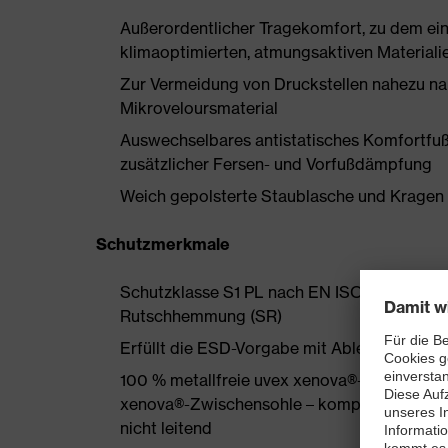
Außerordentlicher Tragekomfort, zu dem ein
klimaoptimierten, atmungsaktiven Materiali
Zur Vermeidung von Druckstellen nahezu na
Mikroveloursmaterial
Auswechselbares antistatisches Komfortfuß
zusätzlicher Fersen- und Vorfußdämpfung
Weich gepolsterte Staublasche und Kragen
Schutzmerkmale
Schutzklasse S1 PL nach EN ISO 20345:202
Rutschhemmung (SR)
Erfüllt die ESD-Vorgabe mit Ableitwiderst
100 % metallfreie uvex xenova®-Zehenschu
xenova®-Zwischensohle – kompakt, anatomis
nicht leitend