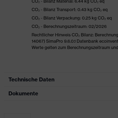
CO₂ - Bilanz Material: 6.44 kg CO₂ eq
CO₂ - Bilanz Transport: 0.43 kg CO₂ eq
CO₂ - Bilanz Verpackung: 0.25 kg CO₂ eq
CO₂ - Berechnungszeitraum: 02/2026
Rechtlicher Hinweis CO₂ Bilanz: Berechnu
14067) SimaPro 9.6.0.1 Datenbank ecoinvent
Werte gelten zum Berechnungszeitraum und
Technische Daten
Dokumente
Produktart
Sicherheitsschuh
Produkttyp
Sandalen
Maßtabelle
Produktfamilie
uvex 2