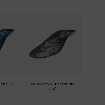
er Aufladung (ESD) mit einem Ableitwiderstand kleiner 100
kappe
nova® Zwischensohle
 tune-up
Einlegesohlen "uvex tune-up
Low"
icare+, uvex xenova®-System
ker