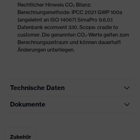
Rechtlicher Hinweis CO₂ Bilanz:
Berechnungsmethode: IPCC 2021 GWP 100a
(angelehnt an ISO 14067) SimaPro 9.6.0.1
Datenbank ecoinvent 3.10. Scope: cradle to
customer. Die genannten CO₂-Werte gelten zum
Berechnungszeitraum und können dauerhaft
Änderungen unterliegen.
Technische Daten
Dokumente
Produktart
Sicherheitsschuh
Produkttyp
Sandalen
Maßtabelle
Produktfamilie
uvex 2
Datenblatt
Zubehör