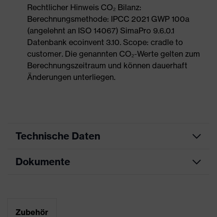
Rechtlicher Hinweis CO₂ Bilanz:
Berechnungsmethode: IPCC 2021 GWP 100a
(angelehnt an ISO 14067) SimaPro 9.6.0.1
Datenbank ecoinvent 3.10. Scope: cradle to
customer. Die genannten CO₂-Werte gelten zum
Berechnungszeitraum und können dauerhaft
Änderungen unterliegen.
Technische Daten
Dokumente
Produktart
Sicherheitsschuh
Produkttyp
Sandalen
Maßtabelle
Produktfamilie
uvex 2
Datenblatt
Zubehör