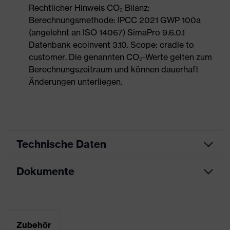
Rechtlicher Hinweis CO₂ Bilanz:
Berechnungsmethode: IPCC 2021 GWP 100a
(angelehnt an ISO 14067) SimaPro 9.6.0.1
Datenbank ecoinvent 3.10. Scope: cradle to
customer. Die genannten CO₂-Werte gelten zum
Berechnungszeitraum und können dauerhaft
Änderungen unterliegen.
Technische Daten
Dokumente
Produktart
Sicherheitsschuh
Produkttyp
Sandalen
Maßtabelle
Produktfamilie
uvex 2
Datenblatt
Zubehör