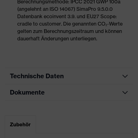
Berechnungsmethode: IPCC 2021 GWP 100a
(angelehnt an ISO 14067) SimaPro 9.5.0.0
Datenbank ecoinvent 3.9. und EU27 Scope:
cradle to customer. Die genannten CO₂-Werte
gelten zum Berechnungszeitraum und können
dauerhaft Änderungen unterliegen.
Technische Daten
Dokumente
Produktart
Sicherheitsschuh
Produkttyp
Stiefel
Maßtabelle
Produktfamilie
uvex 1
Datenblatt
Zubehör
Schutzklasse
S2