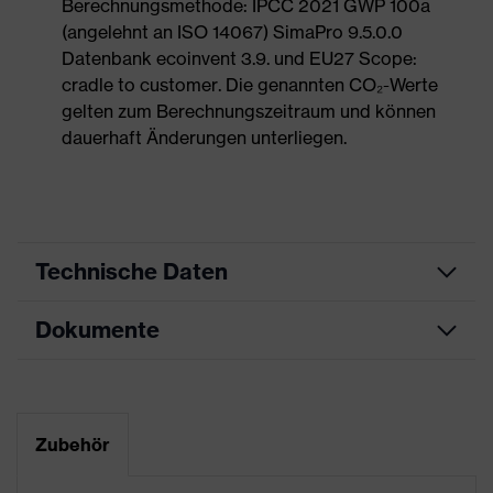
Berechnungsmethode: IPCC 2021 GWP 100a
(angelehnt an ISO 14067) SimaPro 9.5.0.0
Datenbank ecoinvent 3.9. und EU27 Scope:
cradle to customer. Die genannten CO₂-Werte
gelten zum Berechnungszeitraum und können
dauerhaft Änderungen unterliegen.
Technische Daten
Dokumente
Produktart
Sicherheitsschuh
Produkttyp
Stiefel
Maßtabelle
Produktfamilie
uvex 1
Datenblatt
Zubehör
Schutzklasse
S2