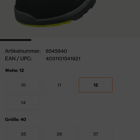
Artikelnummer:
8545940
EAN / UPC:
4031101541921
Weite: 12
10
11
12
14
Größe: 40
35
36
37