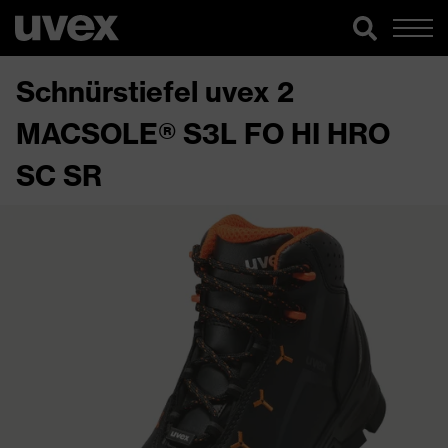
Schnürstiefel uvex 2
MACSOLE® S3L FO HI HRO
SC SR