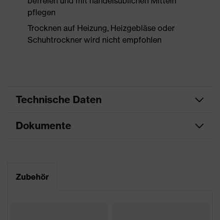
befreien und mit handelsüblichen Mitteln
pflegen
Trocknen auf Heizung, Heizgebläse oder
Schuhtrockner wird nicht empfohlen
Technische Daten
Dokumente
Produktart
Sicherheitsschuh
Produkttyp
Stiefel
Maßtabelle
Produktfamilie
uvex 2 MACSOLE®
Datenblatt
Zubehör
Schutzklasse
S3
CE Konformitätserklärung
Farbe
orange, schwarz