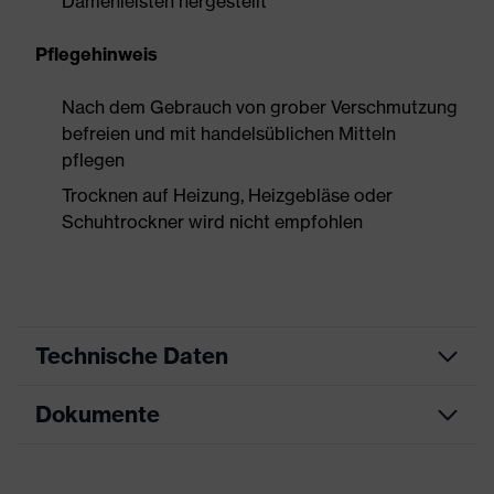
Damenleisten hergestellt
Pflegehinweis
Nach dem Gebrauch von grober Verschmutzung
befreien und mit handelsüblichen Mitteln
pflegen
Trocknen auf Heizung, Heizgebläse oder
Schuhtrockner wird nicht empfohlen
Technische Daten
Dokumente
Produktart
Sicherheitsschuh
Produkttyp
Stiefel
Maßtabelle