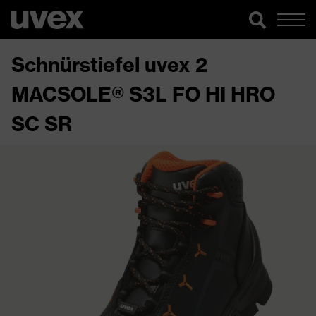
Schnürstiefel uvex 2
MACSOLE® S3L FO HI HRO
SC SR