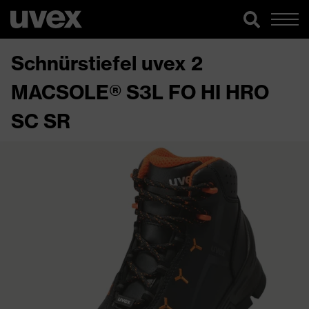
Schnürstiefel uvex 2
MACSOLE® S3L FO HI HRO
SC SR