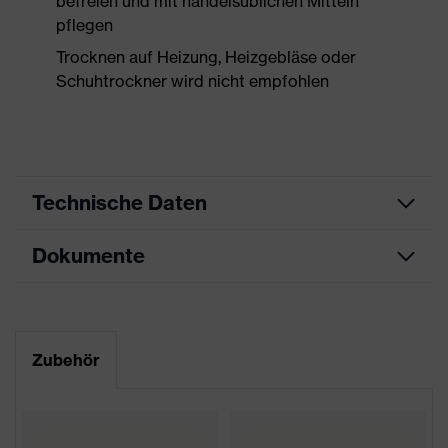
befreien und mit handelsüblichen Mitteln
pflegen
Trocknen auf Heizung, Heizgebläse oder
Schuhtrockner wird nicht empfohlen
Technische Daten
Dokumente
Produktart
Sicherheitsschuh
Produkttyp
Stiefel
Maßtabelle
Produktfamilie
uvex 2 MACSOLE®
Datenblatt
Zubehör
Schutzklasse
S3
CE Konformitätserklärung
Farbe
orange, schwarz