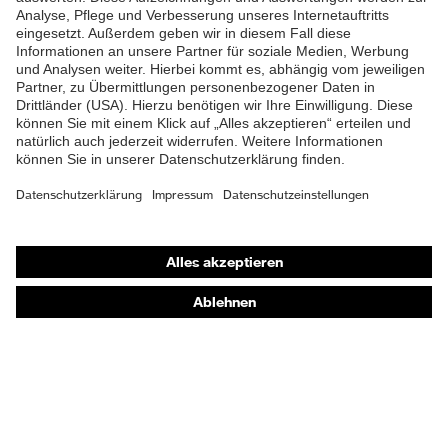
Material
Kunststoff
Zehenkappe
EN ISO 20345:2022 +
Norm
A1:2024
Obermaterial
Mikrovelours
Schutz chemische
Öl- und Benzinbeständigkeit
Shops
Risiken
(FO)
Online-Shop für B2B-Kunden
Schutz elektrische
Antistatik (A)
Online-Shop für Personaldienstleister
Risiken
Online-Shop für Laserschutzprodukte
Beständigkeit des
uvex Optik Shop Fürth
Schutz
Schuhoberteils gegen
Feuchtigkeit
Wasserdurchtritt und -
E | 3 Store
aufnahme (WRU)