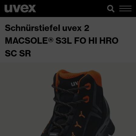
Schnürstiefel uvex 2
MACSOLE® S3L FO HI HRO
SC SR