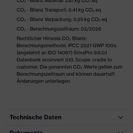
CO₂ - Bilanz Material: 5.81 kg CO₂ eq
CO₂ - Bilanz Transport: 0.41 kg CO₂ eq
CO₂ - Bilanz Verpackung: 0.25 kg CO₂ eq
CO₂ - Berechnungszeitraum: 02/2026
Rechtlicher Hinweis CO₂ Bilanz:
Berechnungsmethode: IPCC 2021 GWP 100a
(angelehnt an ISO 14067) SimaPro 9.6.0.1
Datenbank ecoinvent 3.10. Scope: cradle to
customer. Die genannten CO₂-Werte gelten zum
Berechnungszeitraum und können dauerhaft
Änderungen unterliegen.
Technische Daten
Dokumente
Produktart
Sicherheitsschuh