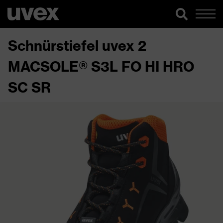
Schnürstiefel uvex 2
MACSOLE® S3L FO HI HRO
SC SR