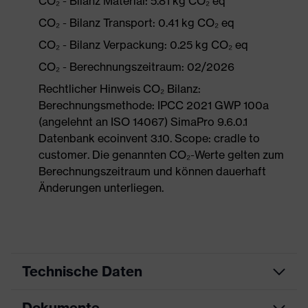
CO₂ - Bilanz Material: 5.81 kg CO₂ eq
CO₂ - Bilanz Transport: 0.41 kg CO₂ eq
CO₂ - Bilanz Verpackung: 0.25 kg CO₂ eq
CO₂ - Berechnungszeitraum: 02/2026
Rechtlicher Hinweis CO₂ Bilanz:
Berechnungsmethode: IPCC 2021 GWP 100a
(angelehnt an ISO 14067) SimaPro 9.6.0.1
Datenbank ecoinvent 3.10. Scope: cradle to
customer. Die genannten CO₂-Werte gelten zum
Berechnungszeitraum und können dauerhaft
Änderungen unterliegen.
Technische Daten
Dokumente
Produktart
Sicherheitsschuh