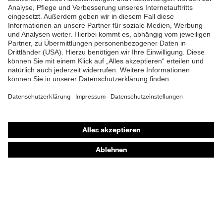
Material
Kunststoff
Zehenkappe
EN ISO 20345:2022 +
Norm
A1:2024
Obermaterial
Mikrovelours
Schutz chemische
Öl- und Benzinbeständigkeit
Shops
Risiken
(FO)
Online-Shop für B2B-Kunden
Schutz elektrische
Antistatik (A)
Online-Shop für Personaldienstleister
Risiken
Online-Shop für Laserschutzprodukte
Beständigkeit des
uvex Optik Shop Fürth
Schutz
Schuhoberteils gegen
Feuchtigkeit
Wasserdurchtritt und -
E | 3 Store
aufnahme (WRU)