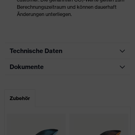
Berechnungszeitraum und können dauerhaft
Änderungen unterliegen.
Technische Daten
Dokumente
Produktart
Sicherheitsschuh
Produkttyp
Stiefel
Datenblatt
Produktfamilie
uvex 2
Maßtabelle
Zubehör
Schutzklasse
S3
Farbe
orange, schwarz