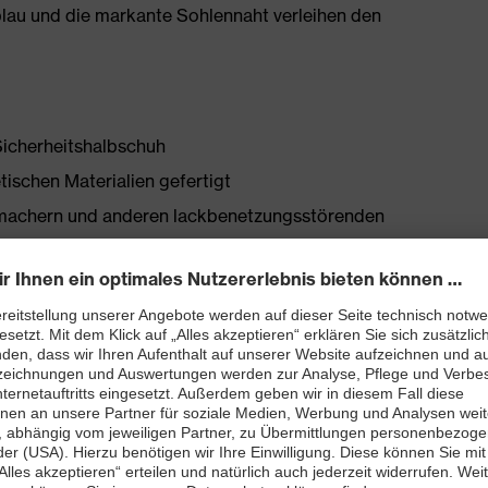
lblau und die markante Sohlennaht verleihen den
Sicherheitshalbschuh
tischen Materialien gefertigt
chmachern und anderen lackbenetzungsstörenden
tellen
bett mit Feuchtigkeitstransportsystem und