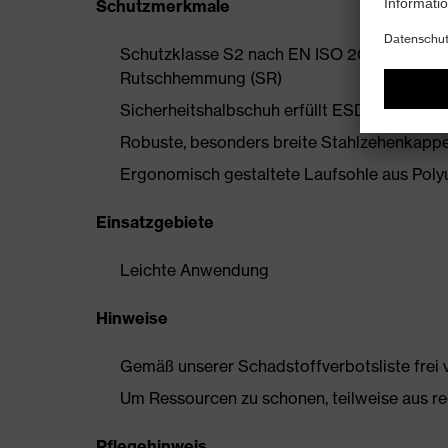
Schutzmerkmale
Schutzklasse S2 nach EN ISO 20345:2022 m
Rutschhemmung (SR)
Sicherheitshalbschuh erfüllt ESD-Vorgaben
Robuste, besonders breite Stahlzehenkappe
Ergonomisch gestaltete Laufsohle aus Pol
Einsatzgebiete
Leichte Anwendung
Hinweise
Gemäß unserer Schadstoffverbotsliste frei
Um Ressourcen zu schonen, teilweise aus rec
Pflegehinweis