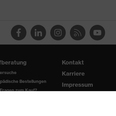
fberatung
Kontakt
2024
ersuche
Karriere
pädische Bestellungen
Impressum
Fragen zum Kauf?
Datenschutz
it (FO)
Newsletter