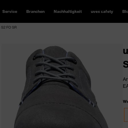
Service
Branchen
Nachhaltigkeit
uvex safety
Bl
h S2 FO SR
u
Ar
EA
We