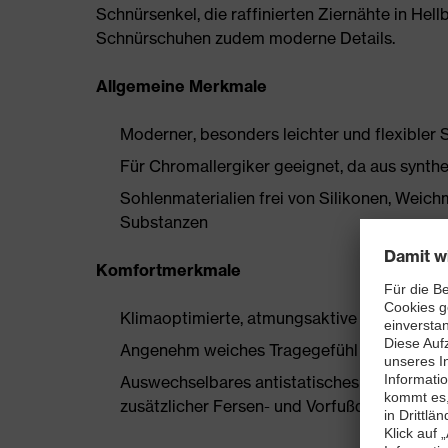
Schnürsenkel, die raffinierten Ziernähte in Hel
Schnürschuhen zudem moderne Details.
Allgemeine Merkmale
Moderner, besonders leichter und flexibler 
Für Chromallergiker geeignet, da aus synthe
Sohlenmaterialien frei von Silikonen, Wei
Substanzen
Komfortmerkmale
Klimaoptimierte, atmungsaktive Materialien
Angenehm weiches Tragegefühl ohne Drucks
Auswechselbares antistatisches Komfortfuß
zusätzlicher Fersen- und Vorfußdämpfung