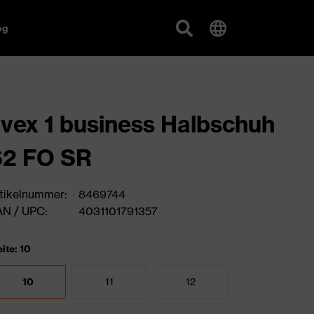
og
vex 1 business Halbschuh
S2 FO SR
tikelnummer:
8469744
N / UPC:
4031101791357
ite: 10
10
11
12