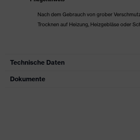
Nach dem Gebrauch von grober Verschmutzun
Trocknen auf Heizung, Heizgebläse oder Sc
Technische Daten
Dokumente
Produktart
Sicherheitsschuh
Produkttyp
Halbschuhe
Datenblatt
Produktfamilie
uvex 1 business
Maßtabelle
Schutzklasse
S2
CE Konformitätserklärung
Farbe
grau