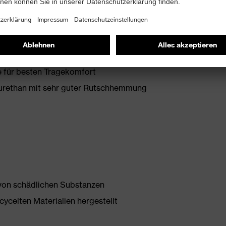
it Zusatzkennzeichnung für sehr gute
 mit Ableitwiderstand kleiner 100 Megaohm
 für besten Tragekomfort
yurethan mit sehr guter Rutschhemmung
 von schädlichen Substanzen
ycelten Materialien hergestellt