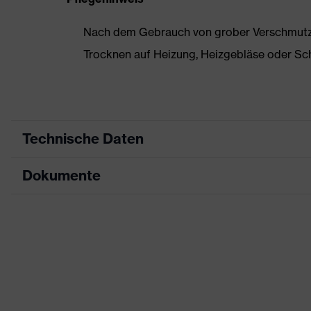
Nach dem Gebrauch von grober Verschmutzun
Trocknen auf Heizung, Heizgebläse oder Sc
Technische Daten
Dokumente
Produktart
Sicherheitsschuh
Produkttyp
Halbschuhe
Datenblatt
Produktfamilie
uvex 1 business
Maßtabelle
Schutzklasse
S2
CE Konformitätserklärung
Farbe
grau