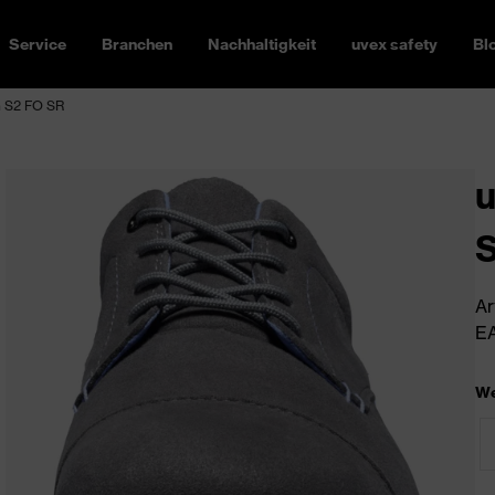
Service
Branchen
Nachhaltigkeit
uvex safety
Bl
h S2 FO SR
u
Ar
EA
We