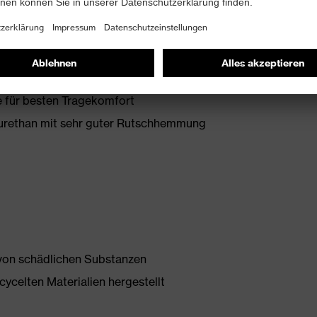
it Zusatzkennzeichnung für sehr gute
 mit Ableitwiderstand kleiner 100 Megaohm
 für besten Tragekomfort
yurethan mit sehr guter Rutschhemmung
 von schädlichen Substanzen
ycelten Materialien hergestellt