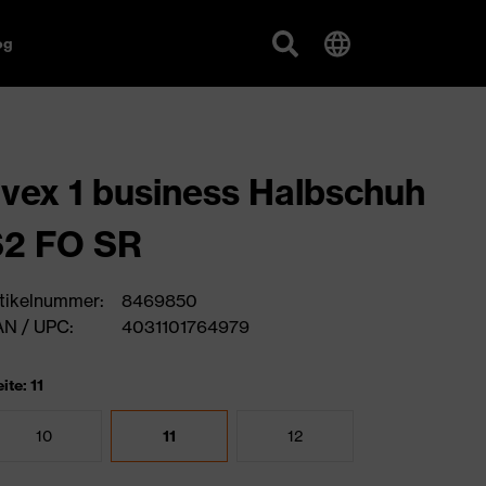
og
vex 1 business Halbschuh
S2 FO SR
tikelnummer:
8469850
N / UPC:
4031101764979
ite: 11
10
11
12