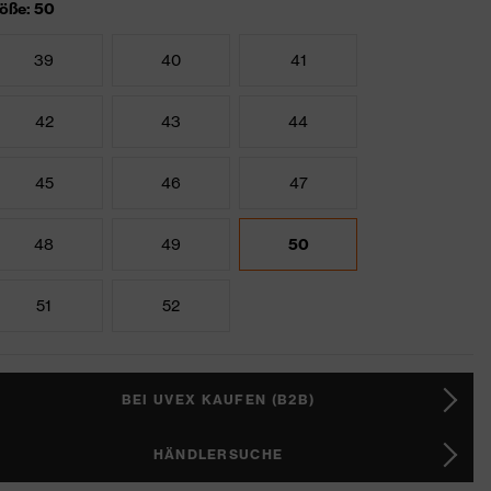
öße: 50
39
40
41
42
43
44
45
46
47
48
49
50
51
52
BEI UVEX KAUFEN (B2B)
HÄNDLERSUCHE