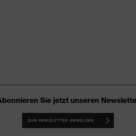
rungen
er Aufladung (ESD) mit einem Ableitwiderstand kleiner 100
icare
Abonnieren Sie jetzt unseren Newslette
ker
h, Non-marking-Sohle, Profilierte Sohle, Reflektierende
te Lasche, Weich gepolsterter Schaftabschluss
ZUM NEWSLETTER ANMELDEN
1 business