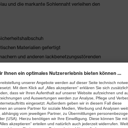
lblau und die markante Sohlennaht verleihen den
Sicherheitshalbschuh
tischen Materialien gefertigt
chmachern und anderen lackbenetzungsstörenden
tellen
bett mit Feuchtigkeitstransportsystem und