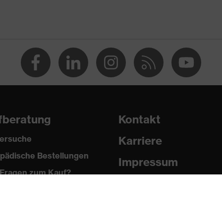
fberatung
Kontakt
ersuche
Karriere
2024
pädische Bestellungen
Impressum
Fragen zum Kauf?
Datenschutz
it (FO)
Newsletter