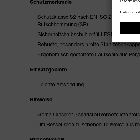
Schutzmerkmale
Schutzklasse S2 nach EN ISO 20345:2022 m
Rutschhemmung (SR)
Sicherheitshalbschuh erfüllt ESD-Vorgaben
Robuste, besonders breite Stahlzehenkappe
Ergonomisch gestaltete Laufsohle aus Pol
Einsatzgebiete
Leichte Anwendung
Hinweise
Gemäß unserer Schadstoffverbotsliste frei
Um Ressourcen zu schonen, teilweise aus rec
Pflegehinweis