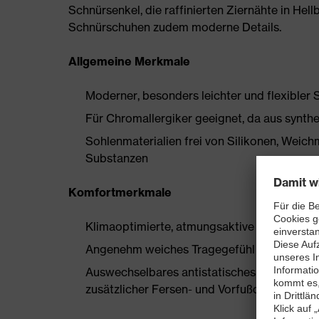
Schnürsenkel, die raffinierten Ziernähte in Hel
Schnürschuhen zudem moderne Details.
Allgemeine Merkmale
Moderner, besonders leichter und flexibler 
Für Chromallergiker geeignet, da aus synthe
Sohlenmaterialien frei von Silikonen, Wei
Substanzen
Komfortmerkmale
Klimaoptimierte, atmungsaktive Materialien
Angenehm weiches Tragegefühl ohne Drucks
Auswechselbares antistatisches Komfortfuß
zusätzlicher Fersen- und Vorfußdämpfung