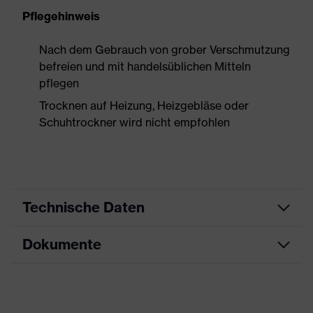
Pflegehinweis
Nach dem Gebrauch von grober Verschmutzung
befreien und mit handelsüblichen Mitteln
pflegen
Trocknen auf Heizung, Heizgebläse oder
Schuhtrockner wird nicht empfohlen
Technische Daten
Dokumente
Produktart
Sicherheitsschuh
Produkttyp
Halbschuhe
Datenblatt
Produktfamilie
uvex 1 business
Maßtabelle