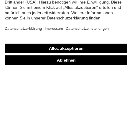
Lieferumfang
1 Paar Sicherheitsschuhe
Material Sohle
Polyurethan (PU)
Material Verschluss
Polyester (PES)
Shops
Material
Stahl
Online-Shop für B2B-Kunden
Zehenkappe
Online-Shop für Personaldienstleister
EN ISO 20345:2022 +
Norm
Online-Shop für Laserschutzprodukte
A1:2024
uvex Optik Shop Fürth
Obermaterial
Mikrovelours
E | 3 Store
Schutz chemische
Öl- und Benzinbeständigkeit
Risiken
(FO)
Kaufberatung
Schutz elektrische
Händlersuche
Antistatik (A)
Risiken
Orthopädische Bestellungen