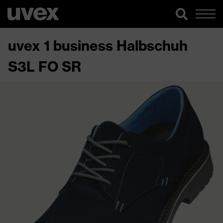
uvex 1 business Halbschuh
S3L FO SR