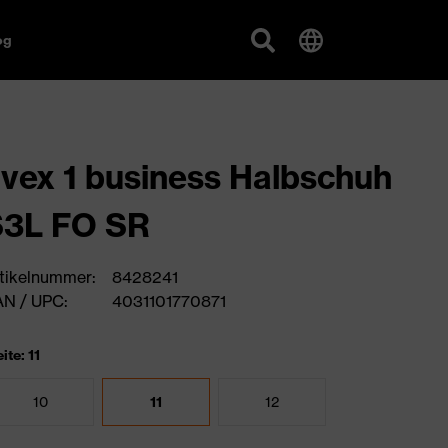
og
vex 1 business Halbschuh
S3L FO SR
tikelnummer:
8428241
N / UPC:
4031101770871
ite: 11
10
11
12