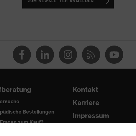
te Lasche, Weich gepolsterter Schaftabschluss
ZUM NEWSLETTER ANMELDEN
nner 2020
1 business
fberatung
Kontakt
ersuche
Karriere
pädische Bestellungen
Impressum
2024
Fragen zum Kauf?
Datenschutz