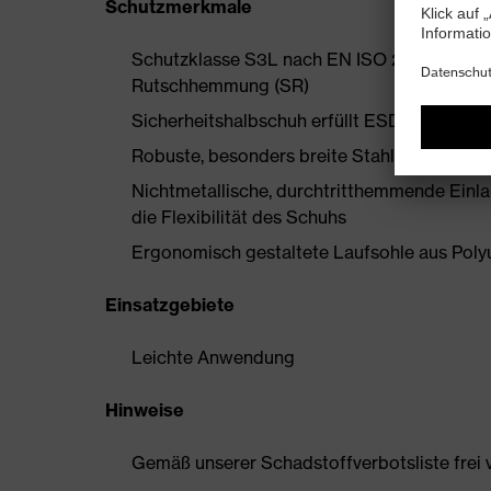
Schutzmerkmale
Schutzklasse S3L nach EN ISO 20345:2022 
Rutschhemmung (SR)
Sicherheitshalbschuh erfüllt ESD-Vorgaben
Robuste, besonders breite Stahlzehenkappe
Nichtmetallische, durchtritthemmende Einl
die Flexibilität des Schuhs
Ergonomisch gestaltete Laufsohle aus Pol
Einsatzgebiete
Leichte Anwendung
Hinweise
Gemäß unserer Schadstoffverbotsliste frei