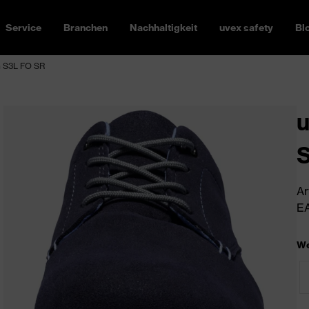
Service
Branchen
Nachhaltigkeit
uvex safety
Bl
h S3L FO SR
u
Ar
EA
We