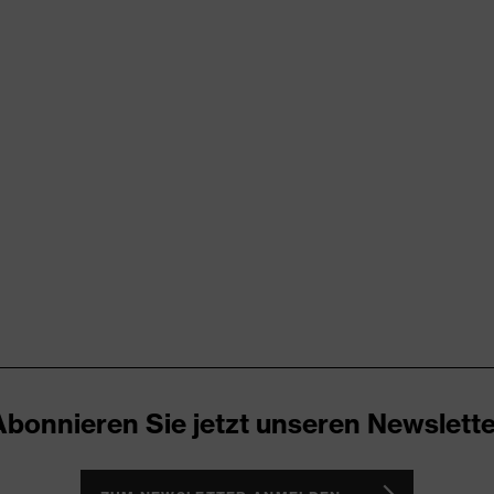
rungen
er Aufladung (ESD) mit einem Ableitwiderstand kleiner 100
nova® Zwischensohle
icare
Abonnieren Sie jetzt unseren Newslette
ker
h, Non-marking-Sohle, Profilierte Sohle, Reflektierende