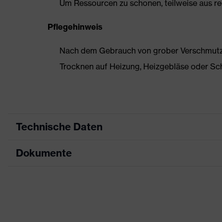
Um Ressourcen zu schonen, teilweise aus rec
Pflegehinweis
Nach dem Gebrauch von grober Verschmutzun
Trocknen auf Heizung, Heizgebläse oder Sc
Technische Daten
Dokumente
Produktart
Sicherheitsschuh
Produkttyp
Halbschuhe
Datenblatt
Produktfamilie
uvex 1 business
Maßtabelle
Schutzklasse
S3