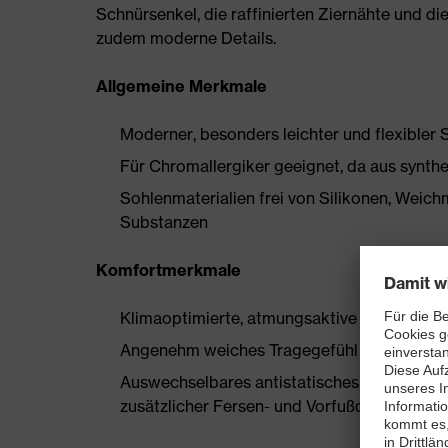
Schnürsenkel, die raffinierten Ziernähte und 
zudem moderne Details.
Allgemeine Merkmale
Moderner, besonders leichter und flexibler 
Für Chromallergiker geeignet, da aus synthe
Sohlenmaterialien frei von Silikonen, Wei
Substanzen
Komfortmerkmale
Klimaoptimierte, atmungsaktive Materialien
Angenehm weiches Tragegefühl ohne Drucks
Auswechselbares antistatisches Komfortfuß
zusätzlicher Fersen- und Vorfußdämpfung