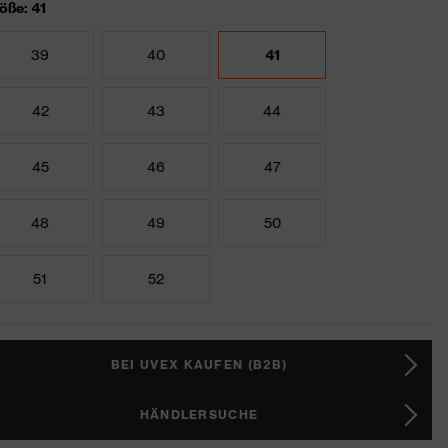
öße: 41
39
40
41
42
43
44
45
46
47
48
49
50
51
52
BEI UVEX KAUFEN (B2B)
HÄNDLERSUCHE