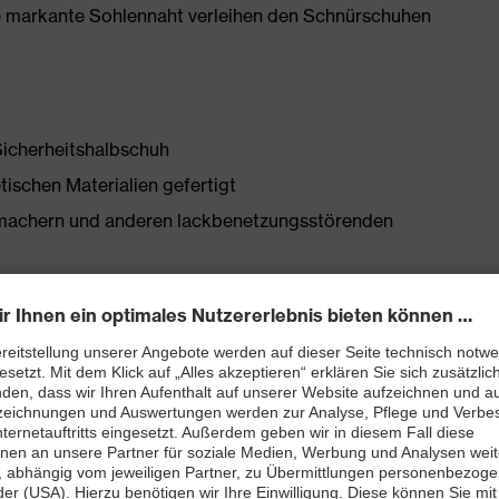
die markante Sohlennaht verleihen den Schnürschuhen
Sicherheitshalbschuh
tischen Materialien gefertigt
chmachern und anderen lackbenetzungsstörenden
tellen
bett mit Feuchtigkeitstransportsystem und