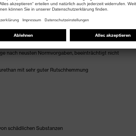
mit Zusatzkennzeichnung für sehr gute
 mit Ableitwiderstand kleiner 100 Megaohm
 für besten Tragekomfort
age nach neusten Normvorgaben, beeinträchtigt nicht
yurethan mit sehr guter Rutschhemmung
 von schädlichen Substanzen