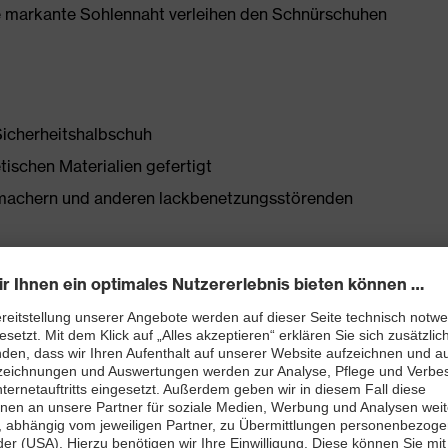
die markante Sohlennaht verleihen den Schnürschuhen
Sicherheitshalbschuh
tischen Materialien gefertigt
chmachern und anderen lackbenetzungsstörenden
tellen
bett mit Feuchtigkeitstransportsystem und