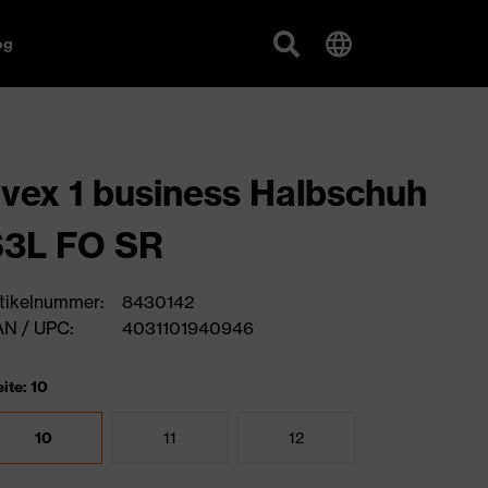
og
vex 1 business Halbschuh
S3L FO SR
tikelnummer:
8430142
N / UPC:
4031101940946
ite: 10
10
11
12