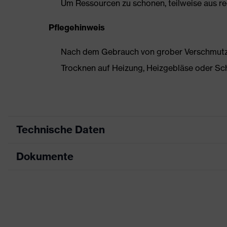
Um Ressourcen zu schonen, teilweise aus rec
Pflegehinweis
Nach dem Gebrauch von grober Verschmutzun
Trocknen auf Heizung, Heizgebläse oder Sc
Technische Daten
Dokumente
Produktart
Sicherheitsschuh
Produkttyp
Halbschuhe
Datenblatt
Produktfamilie
uvex 1 business
Maßtabelle
Schutzklasse
S3