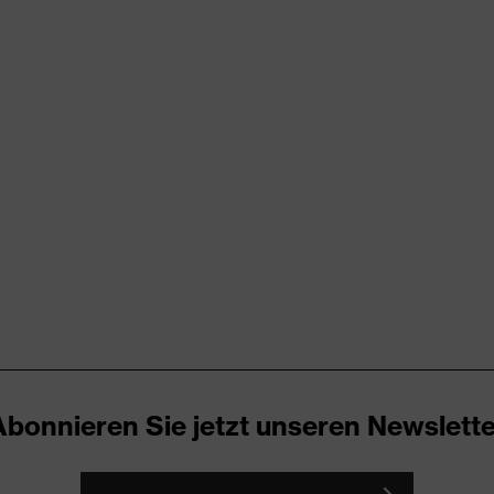
rungen
er Aufladung (ESD) mit einem Ableitwiderstand kleiner 100
nova® Zwischensohle
icare
Abonnieren Sie jetzt unseren Newslette
ker
h, Non-marking-Sohle, Profilierte Sohle, Reflektierende