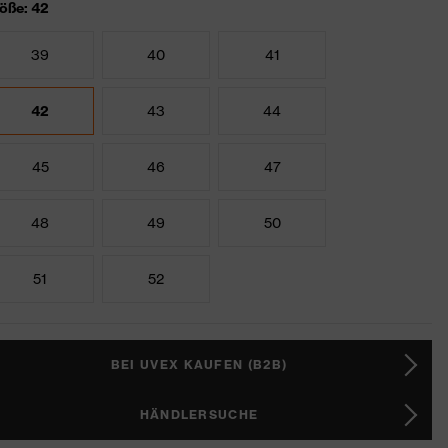
öße: 42
39
40
41
42
43
44
45
46
47
48
49
50
51
52
BEI UVEX KAUFEN (B2B)
HÄNDLERSUCHE