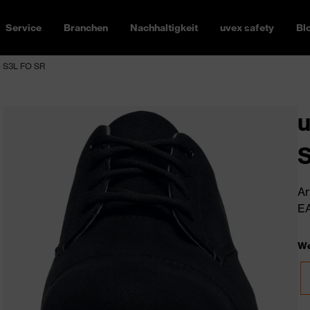
Service
Branchen
Nachhaltigkeit
uvex safety
Bl
h S3L FO SR
u
Ar
EA
We