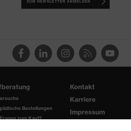
te Lasche, Weich gepolsterter Schaftabschluss
ZUM NEWSLETTER ANMELDEN
1 business
fberatung
Kontakt
ersuche
Karriere
2024
pädische Bestellungen
Impressum
Fragen zum Kauf?
Datenschutz