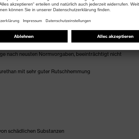
mit Zusatzkennzeichnung für sehr gute
 mit Ableitwiderstand kleiner 100 Megaohm
 für besten Tragekomfort
age nach neusten Normvorgaben, beeinträchtigt nicht
yurethan mit sehr guter Rutschhemmung
 von schädlichen Substanzen