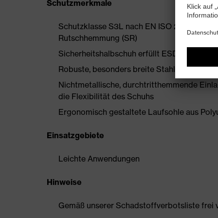
Schutzmerkmale
Schutzklasse S3L nach EN ISO 20345:2022 
Rutschhemmung (SR)
Sicherheitshalbschuh erfüllt ESD-Vorgaben
Robuste, besonders breite Stahlzehenkappe
Nichtmetallische, durchtritthemmende Einl
die Flexibilität des Schuhs
Ergonomisch gestaltete Laufsohle aus Pol
Einsatzgebiete
Leichte Anwendungen
Hinweise
Gemäß unserer Schadstoffverbotsliste frei