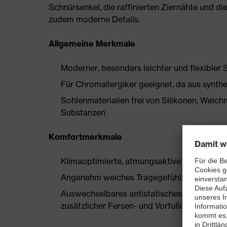
Schnürsenkel, die raffinierten Ziernähte und 
zudem moderne Details.
Allgemeine Merkmale
Moderner, besonders leichter und flexibler 
Für Chromallergiker geeignet, da aus synthe
Sohlenmaterialien frei von Silikonen, Wei
Substanzen
Komfortmerkmale
Klimaoptimierte, atmungsaktive Materialien
Angenehm weiches Tragegefühl ohne Drucks
Auswechselbares antistatisches Komfortfuß
zusätzlicher Fersen- und Vorfußdämpfung