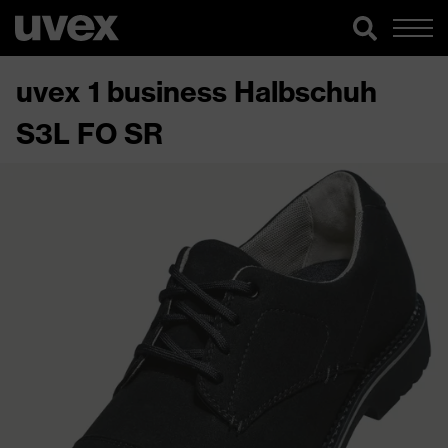
uvex 1 business Halbschuh
S3L FO SR