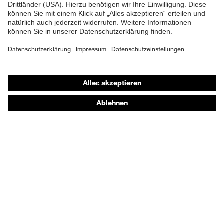
Material Verschluss
Polyester (PES)
Material
Stahl
Zehenkappe
Shops
EN ISO 20345:2022 +
Norm
Online-Shop für B2B-Kunden
A1:2024
Online-Shop für Personaldienstleister
Obermaterial
Mikrovelours
Online-Shop für Laserschutzprodukte
Schutz chemische
Öl- und Benzinbeständigkeit
uvex Optik Shop Fürth
Risiken
(FO)
E | 3 Store
Schutz elektrische
Antistatik (A)
Risiken
Kaufberatung
Beständigkeit des
Händlersuche
Schutz
Schuhoberteils gegen
Feuchtigkeit
Wasserdurchtritt und -
Orthopädische Bestellungen