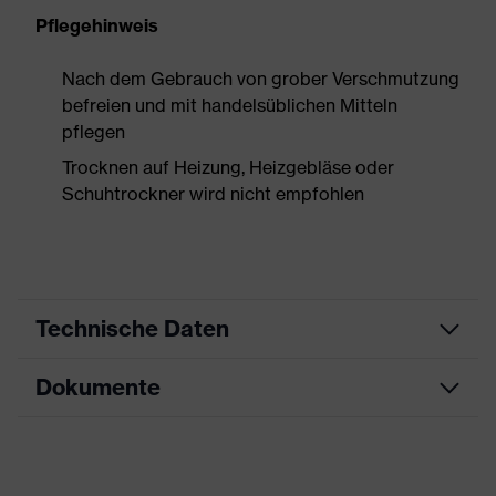
Pflegehinweis
Nach dem Gebrauch von grober Verschmutzung
befreien und mit handelsüblichen Mitteln
pflegen
Trocknen auf Heizung, Heizgebläse oder
Schuhtrockner wird nicht empfohlen
Technische Daten
Dokumente
Produktart
Sicherheitsschuh
Produkttyp
Halbschuhe
Datenblatt
Produktfamilie
uvex 1 business
Maßtabelle