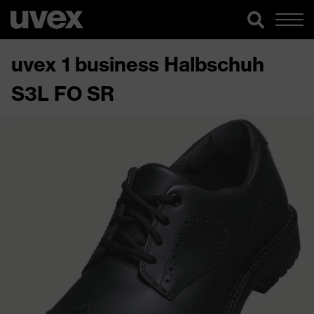
uvex 1 business Halbschuh
S3L FO SR