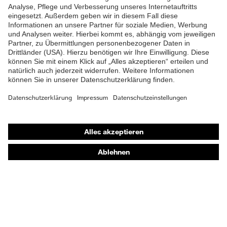
Material Sohle
Polyurethan (PU)
Material Verschluss
Polyester (PES)
Material
Stahl
Zehenkappe
EN ISO 20345:2022 +
Norm
Shops
A1:2024
Online-Shop für B2B-Kunden
Obermaterial
Leder
Online-Shop für Personaldienstleister
Schutz chemische
Öl- und Benzinbeständigkeit
Online-Shop für Laserschutzprodukte
Risiken
(FO)
uvex Optik Shop Fürth
Schutz elektrische
Antistatik (A)
E | 3 Store
Risiken
Beständigkeit des