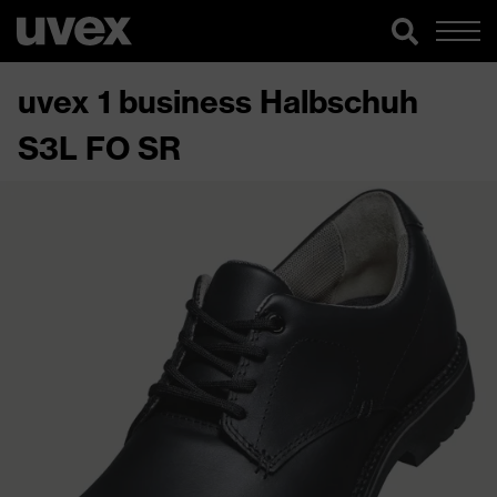
uvex 1 business Halbschuh
S3L FO SR