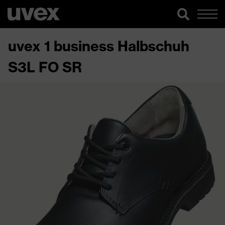
uvex 1 business Halbschuh
S3L FO SR