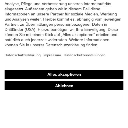
Material Sohle
Polyurethan (PU)
Material Verschluss
Polyester (PES)
Material
Stahl
Zehenkappe
EN ISO 20345:2022 +
Norm
Shops
A1:2024
Online-Shop für B2B-Kunden
Obermaterial
Leder
Online-Shop für Personaldienstleister
Schutz chemische
Öl- und Benzinbeständigkeit
Online-Shop für Laserschutzprodukte
Risiken
(FO)
uvex Optik Shop Fürth
Schutz elektrische
Antistatik (A)
E | 3 Store
Risiken
Beständigkeit des