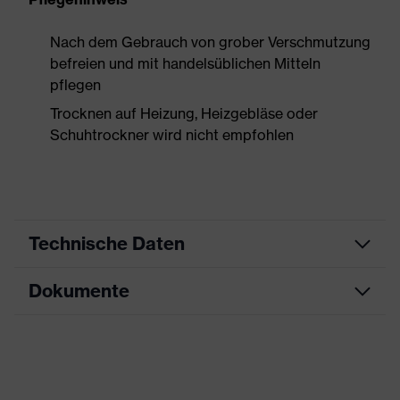
Nach dem Gebrauch von grober Verschmutzung
befreien und mit handelsüblichen Mitteln
pflegen
Trocknen auf Heizung, Heizgebläse oder
Schuhtrockner wird nicht empfohlen
Technische Daten
Dokumente
Produktart
Sicherheitsschuh
Produkttyp
Stiefel
Datenblatt
Produktfamilie
uvex 1 business
Maßtabelle