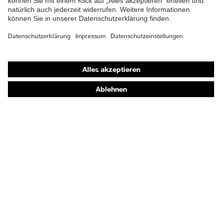
Material Sohle
Polyurethan (PU)
Material Verschluss
Polyester (PES)
Shops
Material
Stahl
Online-Shop für B2B-Kunden
Zehenkappe
Online-Shop für Personaldienstleister
EN ISO 20345:2022 +
Norm
Online-Shop für Laserschutzprodukte
A1:2024
uvex Optik Shop Fürth
Obermaterial
Mikrovelours
E | 3 Store
Schutz chemische
Öl- und Benzinbeständigkeit
Risiken
(FO)
Kaufberatung
Schutz elektrische
Händlersuche
Antistatik (A)
Risiken
Orthopädische Bestellungen
Beständigkeit des