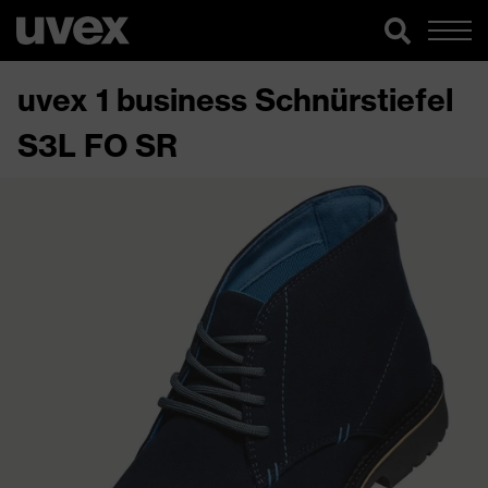
uvex 1 business Schnürstiefel
S3L FO SR