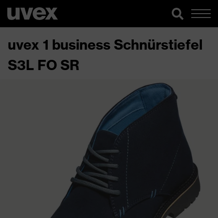
uvex 1 business Schnürstiefel
S3L FO SR