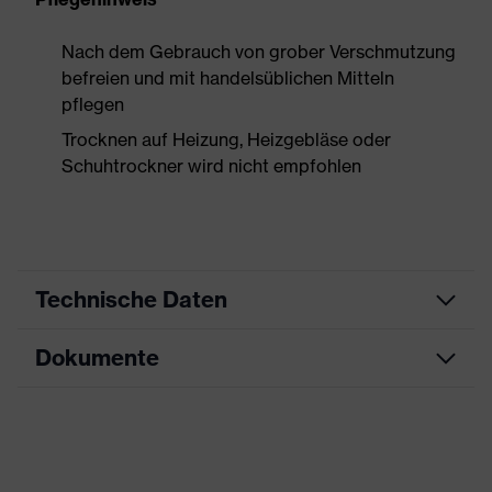
Nach dem Gebrauch von grober Verschmutzung
befreien und mit handelsüblichen Mitteln
pflegen
Trocknen auf Heizung, Heizgebläse oder
Schuhtrockner wird nicht empfohlen
Technische Daten
Dokumente
Produktart
Sicherheitsschuh
Produkttyp
Stiefel
Datenblatt
Produktfamilie
uvex 1 business
Maßtabelle