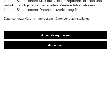
Material Sohle
Polyurethan (PU)
Material Verschluss
Polyester (PES)
Shops
Material
Stahl
Online-Shop für B2B-Kunden
Zehenkappe
Online-Shop für Personaldienstleister
EN ISO 20345:2022 +
Norm
Online-Shop für Laserschutzprodukte
A1:2024
uvex Optik Shop Fürth
Obermaterial
Mikrovelours
E | 3 Store
Schutz chemische
Öl- und Benzinbeständigkeit
Risiken
(FO)
Kaufberatung
Schutz elektrische
Händlersuche
Antistatik (A)
Risiken
Orthopädische Bestellungen
Beständigkeit des