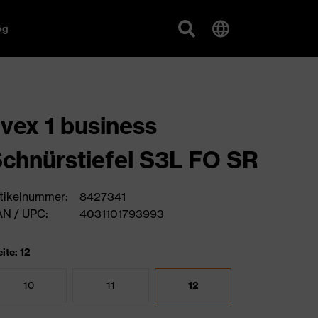
og
vex 1 business
chnürstiefel S3L FO SR
tikelnummer:
8427341
N / UPC:
4031101793993
ite: 12
10
11
12