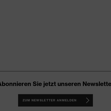
rungen
er Aufladung (ESD) mit einem Ableitwiderstand kleiner 100
nova® Zwischensohle
icare
Abonnieren Sie jetzt unseren Newslette
ker
h, Non-marking-Sohle, Profilierte Sohle, Reflektierende
te Lasche, Weich gepolsterter Schaftabschluss
ZUM NEWSLETTER ANMELDEN