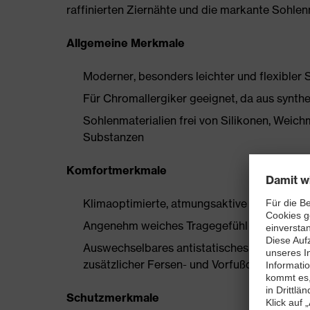
raffinierten Ziernähte und die markante Sohle
Allgemeine Merkmale
Moderner, besonders leichter und flexibler 
Für Chromallergiker geeignet, da aus synthe
Sohlenmaterialien frei von Silikonen, Wei
Substanzen
Komfortmerkmale
Klimaoptimierte, atmungsaktive Materialien
Angenehm weiches Tragegefühl ohne Drucks
Auswechselbares antistatisches Komfortfuß
zusätzlicher Fersen- und Vorfußdämpfung
Schutzmerkmale