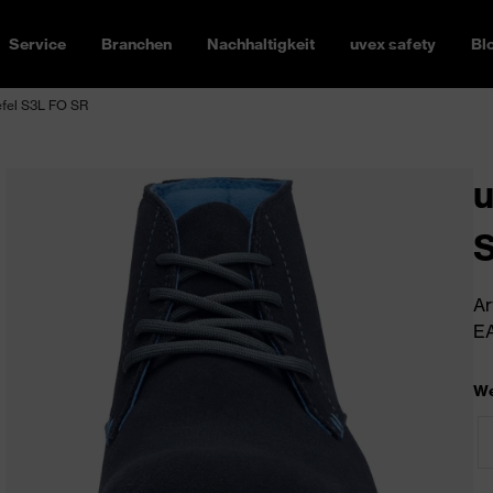
Service
Branchen
Nachhaltigkeit
uvex safety
Bl
efel S3L FO SR
u
S
Ar
EA
We