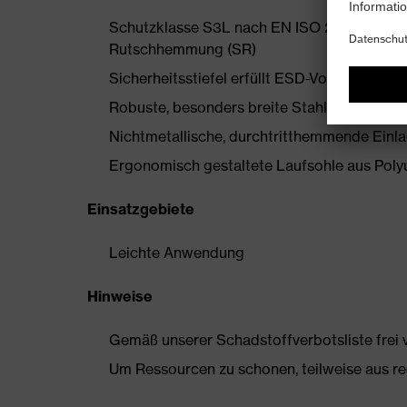
Schutzklasse S3L nach EN ISO 20345:2022 
Rutschhemmung (SR)
Sicherheitsstiefel erfüllt ESD-Vorgaben mi
Robuste, besonders breite Stahlzehenkappe
Nichtmetallische, durchtritthemmende Einlage
Ergonomisch gestaltete Laufsohle aus Pol
Einsatzgebiete
Leichte Anwendung
Hinweise
Gemäß unserer Schadstoffverbotsliste frei
Um Ressourcen zu schonen, teilweise aus rec