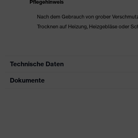
Pflegehinweis
Nach dem Gebrauch von grober Verschmutzun
Trocknen auf Heizung, Heizgebläse oder Sc
Technische Daten
Dokumente
Produktart
Sicherheitsschuh
Produkttyp
Stiefel
Datenblatt
Produktfamilie
uvex 1 business
Maßtabelle
Schutzklasse
S3
CE Konformitätserklärung
Farbe
blau