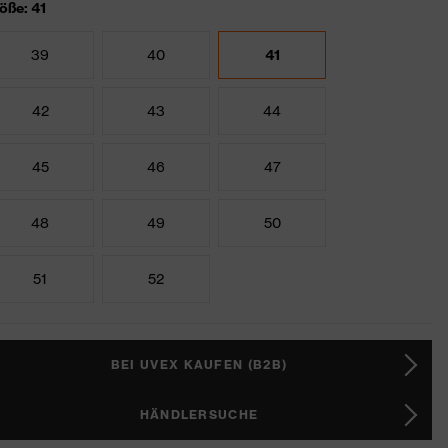
öße: 41
39
40
41
42
43
44
45
46
47
48
49
50
51
52
BEI UVEX KAUFEN (B2B)
HÄNDLERSUCHE