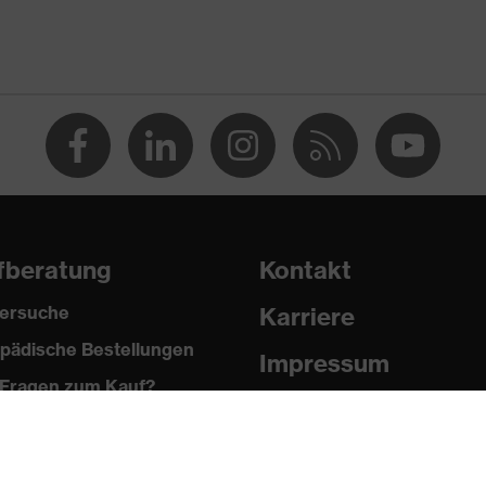
nner 2020
1 business
fberatung
Kontakt
ersuche
Karriere
pädische Bestellungen
Impressum
2024
Fragen zum Kauf?
Datenschutz
Newsletter
it (FO)