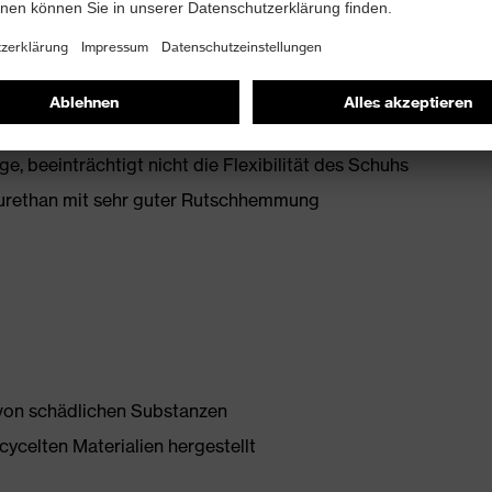
mit Zusatzkennzeichnung für sehr gute
t Ableitwiderstand kleiner 100 Megaohm
 für besten Tragekomfort
, beeinträchtigt nicht die Flexibilität des Schuhs
yurethan mit sehr guter Rutschhemmung
 von schädlichen Substanzen
ycelten Materialien hergestellt