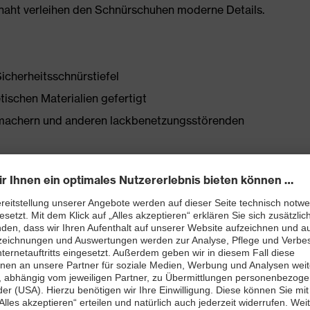
nnaht verleihen den Schnürschuhen moderne Details.
Sicherheitsschnürstiefel
tischen Materialien gefertigt
chmachern und anderen lackbenetzungsstörenden
tellen
bett mit Feuchtigkeitstransportsystem und