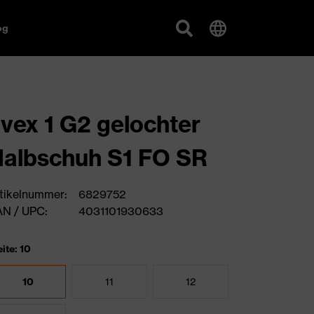
og
vex 1 G2 gelochter
albschuh S1 FO SR
tikelnummer:
6829752
N / UPC:
4031101930633
ite: 10
10
11
12