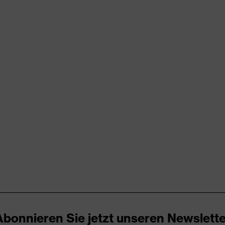
rungen
er Aufladung (ESD) mit einem Ableitwiderstand kleiner 100
kappe
UREnrj, uvex medicare+, uvex xenova®-System
Abonnieren Sie jetzt unseren Newslette
ker