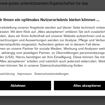
owie guten, unterstützenden Eigenschaften für das
enleisten hergestellt
rj mit besten Dämpfungseigenschaften im Vorfuß und
ergie (Rebound) über die gesamte Zwischensohle und
 Fersenkorb
and kleiner 100 Megaohm
nova®-Zehenschutzkappe – kompakt, anatomisch
misch nicht leitend, für mehr Zehenfreiheit und optimale