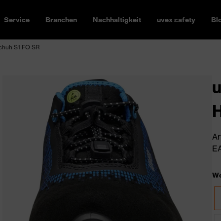
Service
Branchen
Nachhaltigkeit
uvex safety
Bl
schuh S1 FO SR
u
H
Ar
EA
We