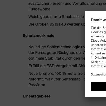
zusätzlicher Fersen- und Vorfußdämpfung s
Fußgewölbe
Weich gepolsterte Staublasche und Kragen
Die Größen 35 bis 40 werden über einen Dam
Schutzmerkmale
Neuartige Sohlentechnologie uvex i-PUREn
der Ferse, guter Rückgabe der Auftrittsen
optimale Stabilität durch den geschäumten
Erfüllt die ESD-Vorgabe mit Ableitwiderst
Neue, breitere, 100 % metallfreie uvex xe
geformt, mit guter Seitenstabilität und ther
Passform
Einsatzgebiete