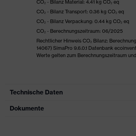
CO₂ - Bilanz Material: 4.41 kg CO₂ eq
CO₂ - Bilanz Transport: 0.36 kg CO₂ eq
CO₂ - Bilanz Verpackung: 0.44 kg CO₂ eq
CO₂ - Berechnungszeitraum: 06/2025
Rechtlicher Hinweis CO₂ Bilanz: Berechnu
14067) SimaPro 9.6.0.1 Datenbank ecoinvent
Werte gelten zum Berechnungszeitraum und
Technische Daten
Dokumente
Produktart
Sicherheitsschuh
Produkttyp
Halbschuhe
Maßtabelle
Produktfamilie
uvex 1 G2