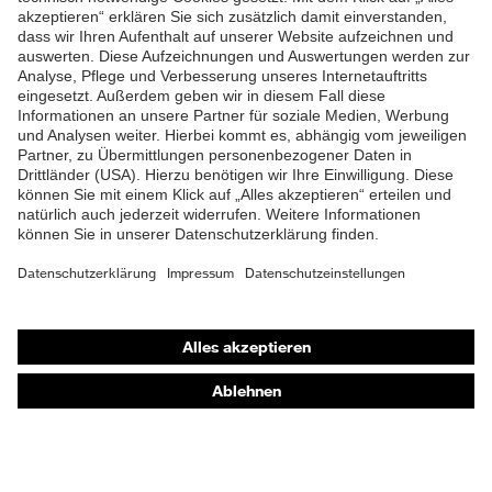
Weich gepolsterte
ZUM NEWSLETTER ANMELDEN
Staublasche, Weich
gepolsterter
Schaftabschluss
Klimakomfortfußbett uvex 1
Fußbett
G2
Futter
Distance-Mesh
Lieferumfang
1 Paar Sicherheitsschuhe
Marketingfarbe
lime
Shops
Zweidichten-PU/TPU uvex
Online-Shop für B2B-Kunden
Material Sohle
x-tended grip
Online-Shop für Personaldienstleister
Gummi (GU), Polyester
Online-Shop für Laserschutzprodukte
Material Verschluss
(PES)
uvex Optik Shop Fürth