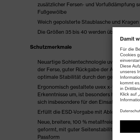
zusätzlicher Fersen- und Vorfußdämpfung s
Fußgewölbe
Weich gepolsterte Staublasche und Kragen
Die Größen 35 bis 40 werden über einen Dam
Schutzmerkmale
Neuartige Sohlentechnologie uvex i-PUREn
der Ferse, guter Rückgabe der Auftrittsen
optimale Stabilität durch den geschäumten
Ergonomisch gestaltete uvex x-tended grip
Erkenntnisse um, ist besonders haltbar und
sich insbesondere für den Einsatz auf Indus
Erfüllt die ESD-Vorgabe mit Ableitwiderst
Neue, breitere, 100 % metallfreie uvex xe
geformt, mit guter Seitenstabilität und ther
Passform