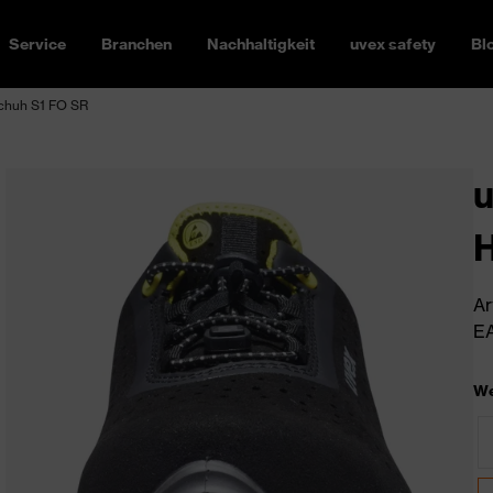
Service
Branchen
Nachhaltigkeit
uvex safety
Bl
schuh S1 FO SR
u
H
Ar
EA
We