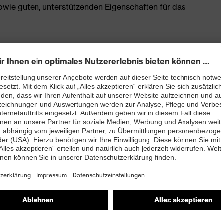
owie guten, unterstützenden Eigenschaften für das
enleisten hergestellt
rj mit besten Dämpfungseigenschaften im Vorfuß und
ergie (Rebound) über die gesamte Zwischensohle und
 Fersenkorb
 TPU-Laufsohle setzt neueste biomechanische
 dadurch sehr rutschhemmend, die Profilierung eignet
trieböden
and kleiner 100 Megaohm
nova®-Zehenschutzkappe – kompakt, anatomisch
misch nicht leitend, für mehr Zehenfreiheit und optimale