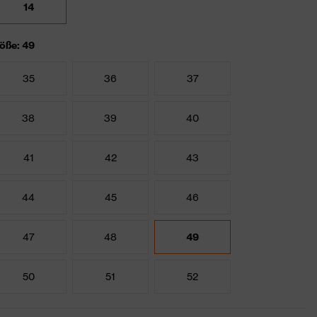
14
öße: 49
35
36
37
38
39
40
41
42
43
44
45
46
47
48
49
50
51
52