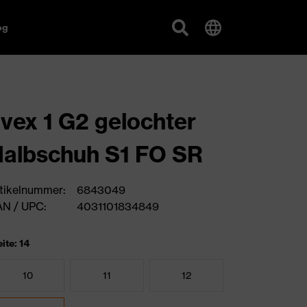
og
vex 1 G2 gelochter
albschuh S1 FO SR
tikelnummer:
6843049
N / UPC:
4031101834849
ite: 14
10
11
12