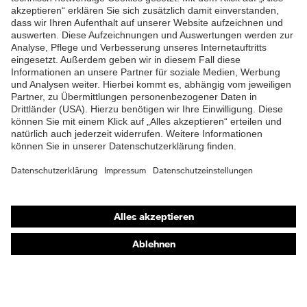
Weich gepolsterte
ZUM NEWSLETTER ANMELDEN
Staublasche, Weich
gepolsterter
Schaftabschluss
Klimakomfortfußbett uvex 1
Fußbett
G2
Futter
Distance-Mesh
Lieferumfang
1 Paar Sicherheitsschuhe
Marketingfarbe
lime
Shops
Zweidichten-PU/TPU uvex
Online-Shop für B2B-Kunden
Material Sohle
x-tended grip
Online-Shop für Personaldienstleister
Gummi (GU), Polyester
Online-Shop für Laserschutzprodukte
Material Verschluss
(PES)
uvex Optik Shop Fürth