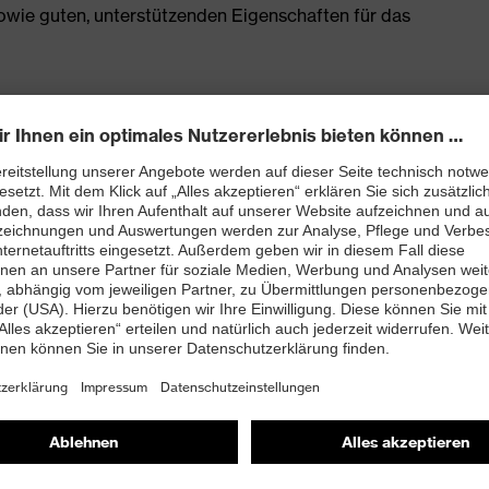
owie guten, unterstützenden Eigenschaften für das
enleisten hergestellt
rj mit besten Dämpfungseigenschaften im Vorfuß und
ergie (Rebound) über die gesamte Zwischensohle und
 Fersenkorb
 TPU-Laufsohle setzt neueste biomechanische
 dadurch sehr rutschhemmend, die Profilierung eignet
trieböden
and kleiner 100 Megaohm
nova®-Zehenschutzkappe – kompakt, anatomisch
misch nicht leitend, für mehr Zehenfreiheit und optimale