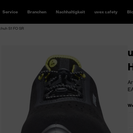
Service
Branchen
Nachhaltigkeit
uvex safety
Bl
schuh S1 FO SR
u
H
Ar
EA
We