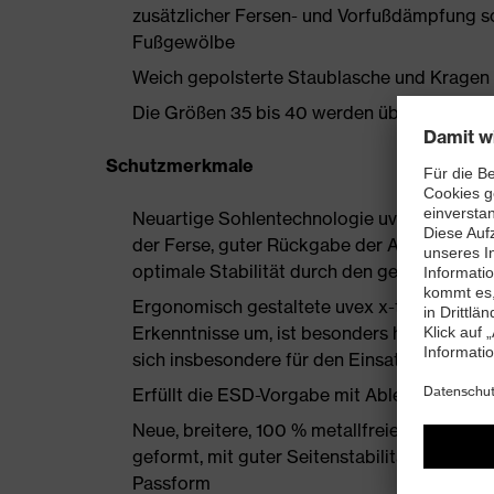
zusätzlicher Fersen- und Vorfußdämpfung s
Fußgewölbe
Weich gepolsterte Staublasche und Kragen
Die Größen 35 bis 40 werden über einen Dam
Schutzmerkmale
Neuartige Sohlentechnologie uvex i-PUREn
der Ferse, guter Rückgabe der Auftrittsen
optimale Stabilität durch den geschäumten
Ergonomisch gestaltete uvex x-tended grip
Erkenntnisse um, ist besonders haltbar und
sich insbesondere für den Einsatz auf Indus
Erfüllt die ESD-Vorgabe mit Ableitwiderst
Neue, breitere, 100 % metallfreie uvex xe
geformt, mit guter Seitenstabilität und ther
Passform