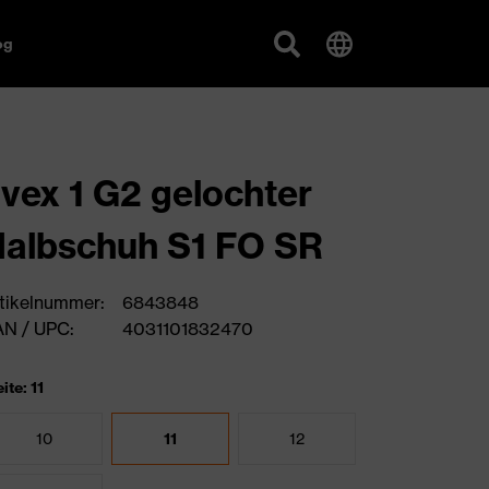
og
vex 1 G2 gelochter
albschuh S1 FO SR
tikelnummer:
6843848
N / UPC:
4031101832470
ite: 11
10
11
12