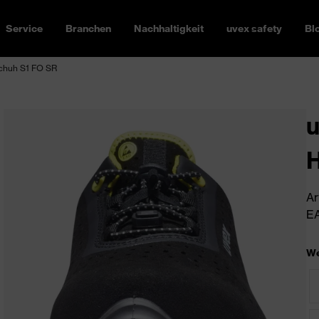
Service
Branchen
Nachhaltigkeit
uvex safety
Bl
schuh S1 FO SR
u
H
Ar
EA
We