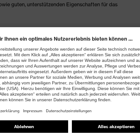
owie guten, unterstützenden Eigenschaften für das
enleisten hergestellt
rj mit besten Dämpfungseigenschaften im Vorfuß und
ergie (Rebound) über die gesamte Zwischensohle und
 Fersenkorb
 TPU-Laufsohle setzt neueste biomechanische
 dadurch sehr rutschhemmend, die Profilierung eignet
trieböden
and kleiner 100 Megaohm
nova®-Zehenschutzkappe – kompakt, anatomisch
misch nicht leitend, für mehr Zehenfreiheit und optimale