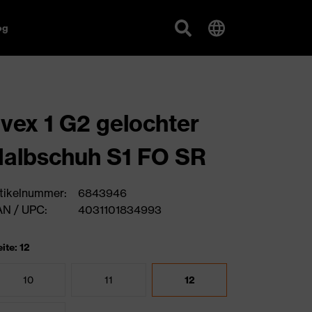
og
vex 1 G2 gelochter
albschuh S1 FO SR
tikelnummer:
6843946
N / UPC:
4031101834993
ite: 12
10
11
12