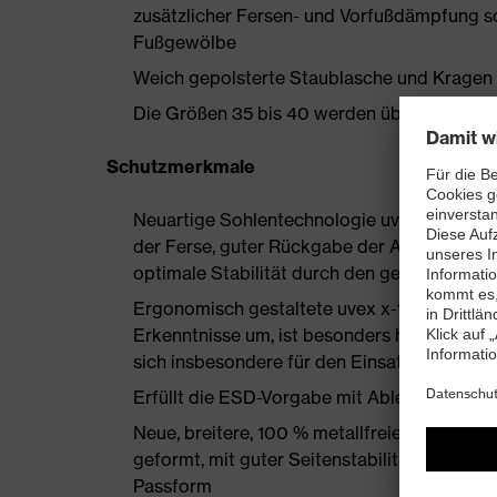
zusätzlicher Fersen- und Vorfußdämpfung s
Fußgewölbe
Weich gepolsterte Staublasche und Kragen
Die Größen 35 bis 40 werden über einen Dam
Schutzmerkmale
Neuartige Sohlentechnologie uvex i-PUREn
der Ferse, guter Rückgabe der Auftrittsen
optimale Stabilität durch den geschäumten
Ergonomisch gestaltete uvex x-tended grip
Erkenntnisse um, ist besonders haltbar und
sich insbesondere für den Einsatz auf Indus
Erfüllt die ESD-Vorgabe mit Ableitwiderst
Neue, breitere, 100 % metallfreie uvex xe
geformt, mit guter Seitenstabilität und ther
Passform