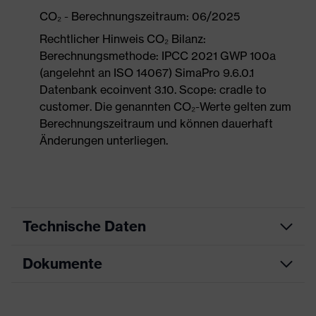
CO₂ - Berechnungszeitraum: 06/2025
Rechtlicher Hinweis CO₂ Bilanz:
Berechnungsmethode: IPCC 2021 GWP 100a
(angelehnt an ISO 14067) SimaPro 9.6.0.1
Datenbank ecoinvent 3.10. Scope: cradle to
customer. Die genannten CO₂-Werte gelten zum
Berechnungszeitraum und können dauerhaft
Änderungen unterliegen.
Technische Daten
Dokumente
Produktart
Sicherheitsschuh
Produkttyp
Halbschuhe
Maßtabelle