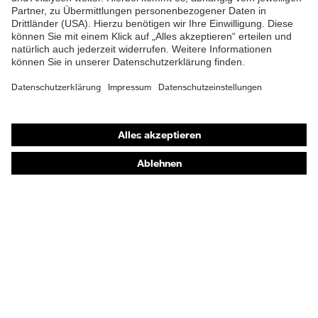
Klimakomfortfußbett uvex 1
Fußbett
G2
Futter
Distance-Mesh
Lieferumfang
1 Paar Sicherheitsschuhe
Shops
Zweidichten-Polyurethan
Material Sohle
uvex i-PUREnrj
Online-Shop für B2B-Kunden
Online-Shop für Personaldienstleister
Gummi (GU), Polyester
Material Verschluss
(PES)
Online-Shop für Laserschutzprodukte
uvex Optik Shop Fürth
Material
Kunststoff
Zehenkappe
E | 3 Store
EN ISO 20345:2022 +
Norm
Kaufberatung
A1:2024
Händlersuche
Obermaterial
Mikrovelours