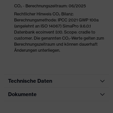
CO₂ - Berechnungszeitraum: 06/2025
Rechtlicher Hinweis CO₂ Bilanz:
Berechnungsmethode: IPCC 2021 GWP 100a
(angelehnt an ISO 14067) SimaPro 9.6.0.1
Datenbank ecoinvent 3.10. Scope: cradle to
customer. Die genannten CO₂-Werte gelten zum
Berechnungszeitraum und können dauerhaft
Änderungen unterliegen.
Technische Daten
Dokumente
Produktart
Sicherheitsschuh
Produkttyp
Halbschuhe
Maßtabelle