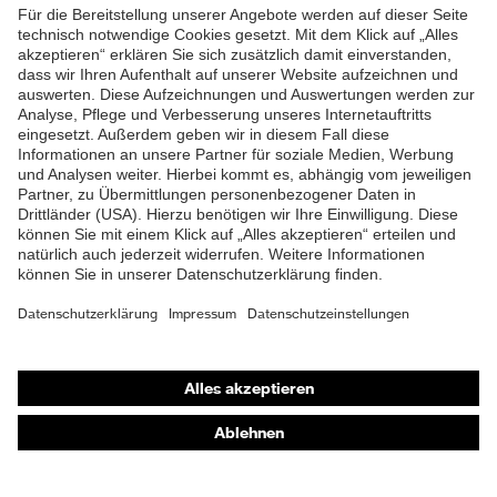
Ausstattung
Sohle, Profilierte Sohle,
Reflektierende Elemente,
ZUM NEWSLETTER ANMELDEN
Weich gepolsterte
Staublasche, Weich
gepolsterter
Schaftabschluss
Klimakomfortfußbett uvex 1
Fußbett
G2
Futter
Distance-Mesh
Lieferumfang
1 Paar Sicherheitsschuhe
Shops
Zweidichten-PU/TPU uvex
Material Sohle
x-tended grip
Online-Shop für B2B-Kunden
Online-Shop für Personaldienstleister
Material
Thermoplastisches
Überkappe
Polyurethan (TPU)
Online-Shop für Laserschutzprodukte