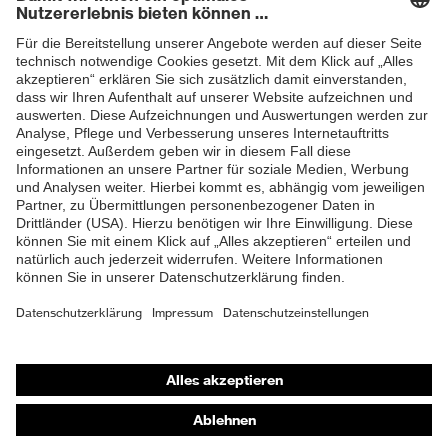
Newsletter
Sohlenverlauf integrierter
Fersenkorb, Non-marking-
Sohle, Profilierte Sohle,
Ausstattung
Reflektierende Elemente,
ZUM NEWSLETTER ANMELDEN
Weich gepolsterte
Staublasche, Weich
gepolsterter
Schaftabschluss
Klimakomfortfußbett uvex 1
Fußbett
G2
Futter
Distance-Mesh
Lieferumfang
1 Paar Sicherheitsschuhe
Shops
Zweidichten-PU/TPU uvex
Material Sohle
x-tended grip
Online-Shop für B2B-Kunden
Online-Shop für Personaldienstleister
Material
Thermoplastisches
Überkappe
Polyurethan (TPU)