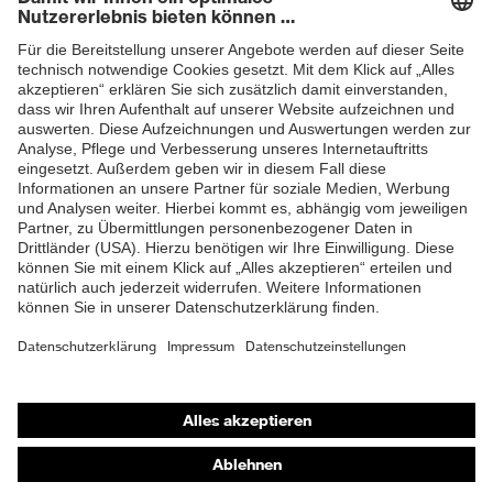
Newsletter
Sohlenverlauf integrierter
Fersenkorb, Non-marking-
Sohle, Profilierte Sohle,
Ausstattung
Reflektierende Elemente,
ZUM NEWSLETTER ANMELDEN
Weich gepolsterte
Staublasche, Weich
gepolsterter
Schaftabschluss
Klimakomfortfußbett uvex 1
Fußbett
G2
Futter
Distance-Mesh
Lieferumfang
1 Paar Sicherheitsschuhe
Shops
Zweidichten-PU/TPU uvex
Material Sohle
x-tended grip
Online-Shop für B2B-Kunden
Online-Shop für Personaldienstleister
Material
Thermoplastisches
Überkappe
Polyurethan (TPU)