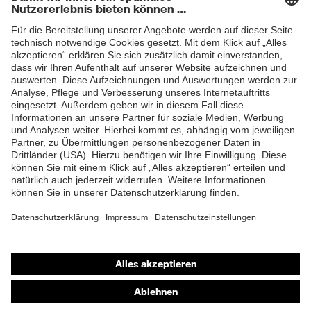
Newsletter
Sohlenverlauf integrierter
Fersenkorb, Non-marking-
Sohle, Profilierte Sohle,
Ausstattung
Reflektierende Elemente,
ZUM NEWSLETTER ANMELDEN
Weich gepolsterte
Staublasche, Weich
gepolsterter
Schaftabschluss
Klimakomfortfußbett uvex 1
Fußbett
G2
Futter
Distance-Mesh
Lieferumfang
1 Paar Sicherheitsschuhe
Shops
Zweidichten-PU/TPU uvex
Material Sohle
x-tended grip
Online-Shop für B2B-Kunden
Online-Shop für Personaldienstleister
Material
Thermoplastisches
Überkappe
Polyurethan (TPU)