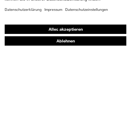
Zweidichten-Polyurethan
Material Sohle
uvex i-PUREnrj
Shops
Gummi (GU), Polyester
Material Verschluss
(PES)
Online-Shop für B2B-Kunden
Online-Shop für Personaldienstleister
Material
Kunststoff
Zehenkappe
Online-Shop für Laserschutzprodukte
uvex Optik Shop Fürth
EN ISO 20345:2022 +
Norm
A1:2024
E | 3 Store
Obermaterial
Mikrovelours
Kaufberatung
Schutz chemische
Öl- und Benzinbeständigkeit
Händlersuche
Risiken
(FO)
Orthopädische Bestellungen
Schutz elektrische
Antistatik (A)
Noch Fragen zum Kauf?
Risiken