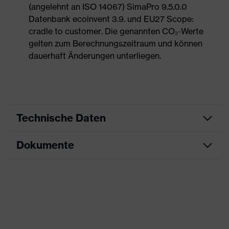
(angelehnt an ISO 14067) SimaPro 9.5.0.0
Datenbank ecoinvent 3.9. und EU27 Scope:
cradle to customer. Die genannten CO₂-Werte
gelten zum Berechnungszeitraum und können
dauerhaft Änderungen unterliegen.
Technische Daten
Dokumente
Produktart
Sicherheitsschuh
Produkttyp
Halbschuhe
Maßtabelle
Produktfamilie
uvex 1 G2
Datenblatt
Schutzklasse
S2
CE Konformitätserklärung