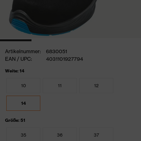
Artikelnummer:
6830051
EAN / UPC:
4031101927794
Weite: 14
10
11
12
14
Größe: 51
35
36
37