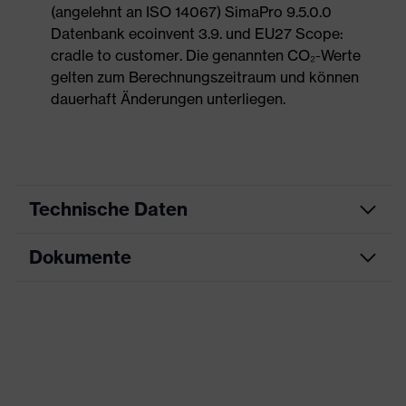
(angelehnt an ISO 14067) SimaPro 9.5.0.0
Datenbank ecoinvent 3.9. und EU27 Scope:
cradle to customer. Die genannten CO₂-Werte
gelten zum Berechnungszeitraum und können
dauerhaft Änderungen unterliegen.
Technische Daten
Dokumente
Produktart
Sicherheitsschuh
Produkttyp
Halbschuhe
Maßtabelle
Produktfamilie
uvex 1 G2
Datenblatt
Schutzklasse
S2
CE Konformitätserklärung