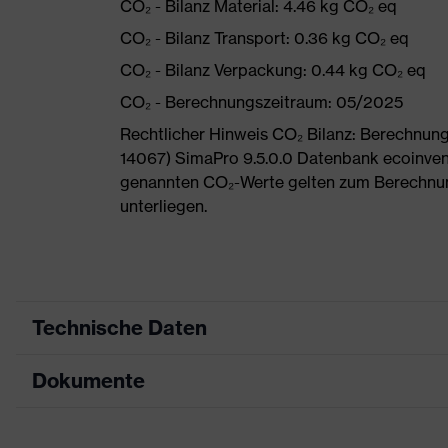
CO₂ - Bilanz Material: 4.46 kg CO₂ eq
CO₂ - Bilanz Transport: 0.36 kg CO₂ eq
CO₂ - Bilanz Verpackung: 0.44 kg CO₂ eq
CO₂ - Berechnungszeitraum: 05/2025
Rechtlicher Hinweis CO₂ Bilanz: Berechnu
14067) SimaPro 9.5.0.0 Datenbank ecoinvent
genannten CO₂-Werte gelten zum Berechnu
unterliegen.
Technische Daten
Dokumente
Produktart
Sicherheitsschuh
Produkttyp
Halbschuhe
Maßtabelle