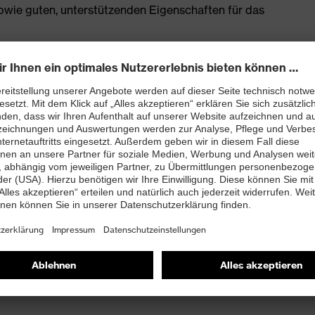
owie guten, unterstützenden Eigenschaften für das
enleisten hergestellt
rj mit besten Dämpfungseigenschaften im Vorfuß und
ergie (Rebound) über die gesamte Zwischensohle und
 Fersenkorb
and kleiner 100 Megaohm
nova®-Zehenschutzkappe – kompakt, anatomisch
misch nicht leitend, für mehr Zehenfreiheit und optimale