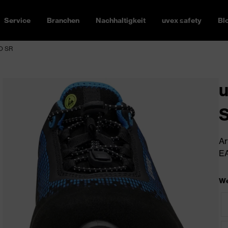
Service
Branchen
Nachhaltigkeit
uvex safety
Bl
FO SR
u
Ar
EA
We