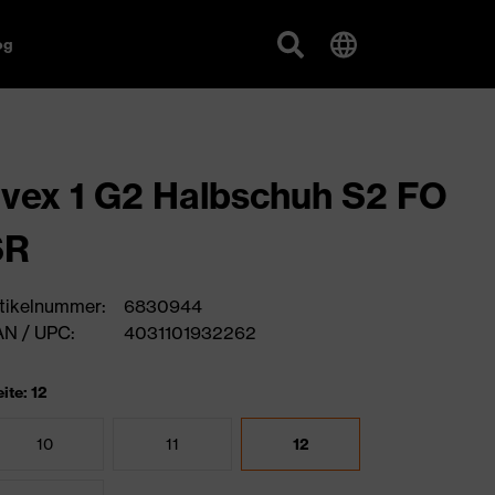
og
vex 1 G2 Halbschuh S2 FO
SR
tikelnummer:
6830944
N / UPC:
4031101932262
ite: 12
10
11
12