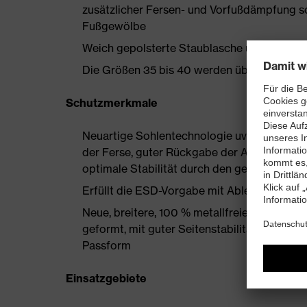
zusätzlicher Fersen- und Vorfußdämpfung s
Fußgewölbe
Weich gepolsterte Staublasche und Kragen
Die Größen 35 bis 40 werden über einen Dam
Schutzmerkmale
Neuartige Sohlentechnologie uvex i-PUREn
der Ferse, guter Rückgabe der Auftrittsen
optimale Stabilität durch den geschäumten
Erfüllt die ESD-Vorgabe mit Ableitwiderst
Neue, breitere, 100 % metallfreie uvex xe
geformt, mit guter Seitenstabilität und ther
Passform
Einsatzgebiete