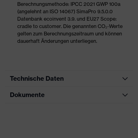
Berechnungsmethode: IPCC 2021 GWP 100a
(angelehnt an ISO 14067) SimaPro 9.5.0.0
Datenbank ecoinvent 3.9. und EU27 Scope:
cradle to customer. Die genannten CO₂-Werte
gelten zum Berechnungszeitraum und können
dauerhaft Änderungen unterliegen.
Technische Daten
Dokumente
Produktart
Sicherheitsschuh
Produkttyp
Halbschuhe
Datenblatt
Produktfamilie
uvex 1 G2
Maßtabelle
Schutzklasse
S2