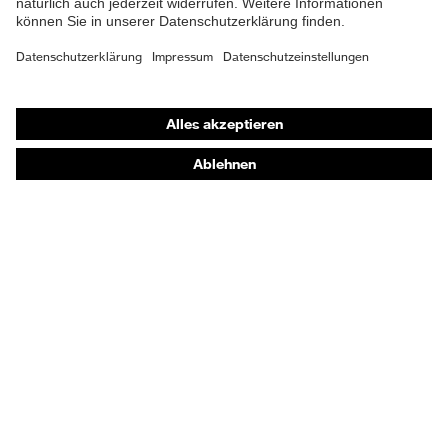
Zweidichten-Polyurethan
Material Sohle
uvex i-PUREnrj
Shops
Gummi (GU), Polyester
Material Verschluss
(PES)
Online-Shop für B2B-Kunden
Online-Shop für Personaldienstleister
Material
Kunststoff
Zehenkappe
Online-Shop für Laserschutzprodukte
uvex Optik Shop Fürth
EN ISO 20345:2022 +
Norm
A1:2024
E | 3 Store
Obermaterial
Mikrovelours
Kaufberatung
Schutz chemische
Öl- und Benzinbeständigkeit
Händlersuche
Risiken
(FO)
Orthopädische Bestellungen
Schutz elektrische
Antistatik (A)
Noch Fragen zum Kauf?
Risiken