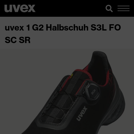
uvex 1 G2 Halbschuh S3L FO
SC SR