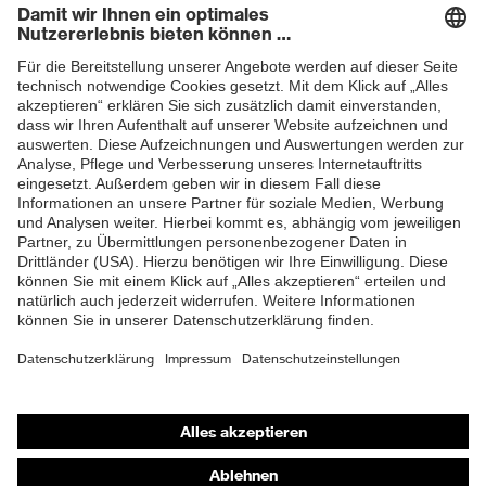
Newsletter
Fersenkorb, Non-marking-
Sohle, Profilierte Sohle,
Ausstattung
Reflektierende Elemente,
Weich gepolsterte
ZUM NEWSLETTER ANMELDEN
Staublasche, Weich
gepolsterter
Schaftabschluss
Klimakomfortfußbett uvex 1
Fußbett
G2
Futter
Distance-Mesh
Lieferumfang
1 Paar Sicherheitsschuhe
Zweidichten-PU/TPU uvex
Shops
Material Sohle
x-tended grip
Online-Shop für B2B-Kunden
Material
Thermoplastisches
Online-Shop für Personaldienstleister
Überkappe
Polyurethan (TPU)