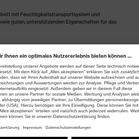
bett mit Feuchtigkeitstransportsystem und
owie guten, unterstützenden Eigenschaften für das
enleisten hergestellt
rj mit besten Dämpfungseigenschaften im Vorfuß und
ergie (Rebound) über die gesamte Zwischensohle und
 Fersenkorb
 TPU-Laufsohle setzt neueste biomechanische
 dadurch sehr rutschhemmend, die Profilierung eignet
trieböden
and kleiner 100 Megaohm
nova®-Zehenschutzkappe – kompakt, anatomisch