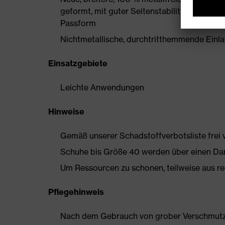
geformt, mit guter Seitenstabilität und ther
Passform
Nichtmetallische, durchtritthemmende Einlage
Einsatzgebiete
Leichte Anwendungen
Hinweise
Gemäß unserer Schadstoffverbotsliste frei
Schuhe bis Größe 40 werden über einen Dam
Um Ressourcen zu schonen, teilweise aus rec
Pflegehinweis
Nach dem Gebrauch von grober Verschmutzun