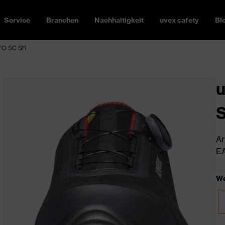
Service
Branchen
Nachhaltigkeit
uvex safety
Bl
 FO SC SR
u
Ar
EA
We