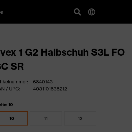
og
vex 1 G2 Halbschuh S3L FO
SC SR
tikelnummer:
6840143
N / UPC:
4031101838212
ite: 10
10
11
12