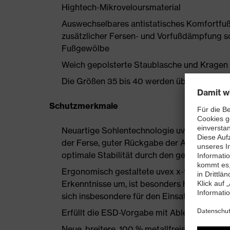
Hightech-Mikroveloursmaterial
Auswechselbares antistatisches Komfortfuß
zusätzlicher Fersen- und Vorfußdämpfung s
Fußgewölbe
Weich gepolsterte Staublasche und Kragen
Die Größen 35 bis 40 werden über einen Dam
Schutzmerkmale
Neuartige Sohlentechnologie uvex i-PUREn
der Ferse, guter Rückgabe der Auftrittsen
optimale Stabilität durch den geschäumten
Ergonomisch gestaltete uvex x-tended grip
Erkenntnisse um, ist besonders haltbar und
sich insbesondere für den Einsatz auf Indus
Erfüllt die ESD-Vorgabe mit Ableitwiderst
Neue, breitere, 100 % metallfreie uvex xe