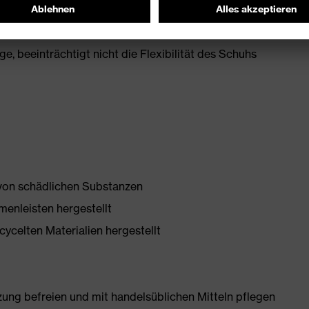
misch nicht leitend, für mehr Zehenfreiheit und optimale
, beeinträchtigt nicht die Flexibilität des Schuhs
 von schädlichen Substanzen
enleisten hergestellt
ycelten Materialien hergestellt
g befreien und mit handelsüblichen Mitteln pflegen