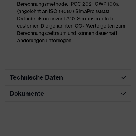
Berechnungsmethode: IPCC 2021 GWP 100a
(angelehnt an ISO 14067) SimaPro 9.6.0.1
Datenbank ecoinvent 3.10. Scope: cradle to
customer. Die genannten CO₂-Werte gelten zum
Berechnungszeitraum und können dauerhaft
Änderungen unterliegen.
Technische Daten
Dokumente
Produktart
Sicherheitsschuh
Produkttyp
Sandalen
Maßtabelle
Produktfamilie
uvex 1 G2
Datenblatt
Schutzklasse
S1