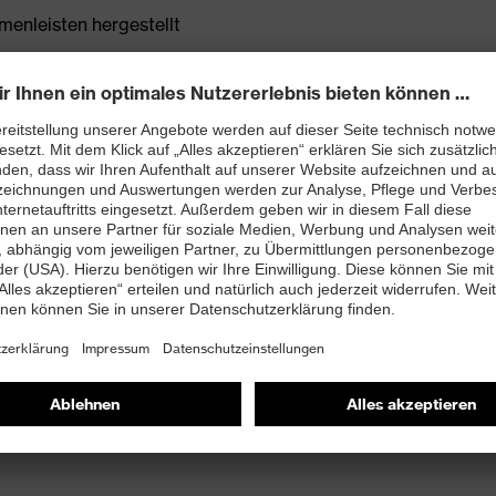
enleisten hergestellt
rj mit besten Dämpfungseigenschaften im Vorfuß und
ergie (Rebound) über die gesamte Zwischensohle und
 Fersenkorb
it Ableitwiderstand kleiner 100 Megaohm
enschutzkappe – kompakt, anatomisch geformt, mit
eitend, breiter für mehr Zehenfreiheit und optimale
ueste biomechanische Erkenntnisse um und besteht aus
j mit sehr guten, rutschhemmenden Eigenschaften, die
en Einsatz auf Industrieböden