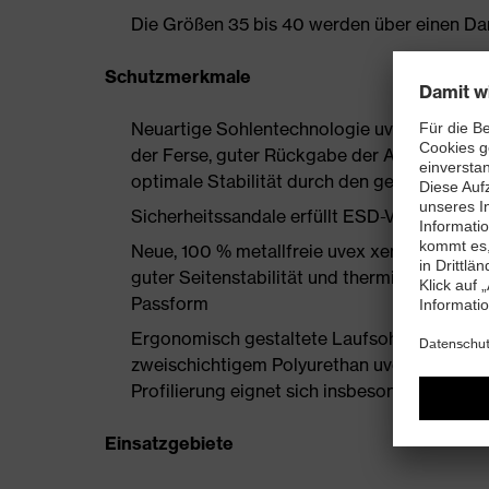
Die Größen 35 bis 40 werden über einen Dam
Schutzmerkmale
Neuartige Sohlentechnologie uvex i-PUREn
der Ferse, guter Rückgabe der Auftrittsen
optimale Stabilität durch den geschäumten
Sicherheitssandale erfüllt ESD-Vorgaben m
Neue, 100 % metallfreie uvex xenova®-Zeh
guter Seitenstabilität und thermisch nicht l
Passform
Ergonomisch gestaltete Laufsohle setzt ne
zweischichtigem Polyurethan uvex i-PUREnr
Profilierung eignet sich insbesondere für d
Einsatzgebiete