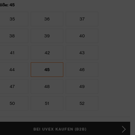
öße: 45
35
36
37
38
39
40
41
42
43
44
45
46
47
48
49
50
51
52
BEI UVEX KAUFEN (B2B)