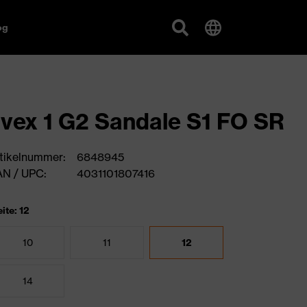
og
vex 1 G2 Sandale S1 FO SR
tikelnummer:
6848945
N / UPC:
4031101807416
ite: 12
10
11
12
14