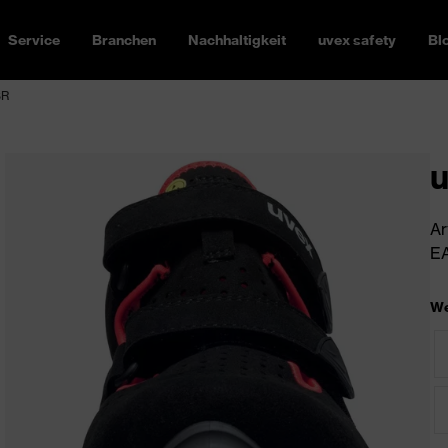
Service
Branchen
Nachhaltigkeit
uvex safety
Bl
SR
u
Ar
EA
We