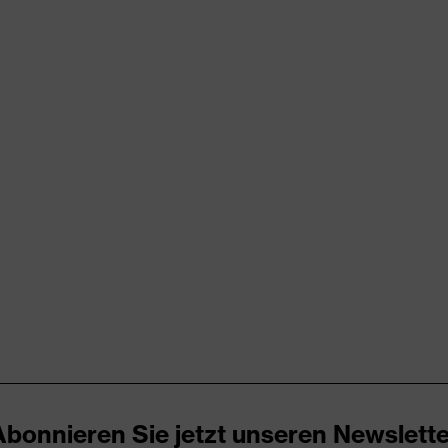
rungen
er Aufladung (ESD) mit einem Ableitwiderstand kleiner 100
kappe
UREnrj, uvex medicare+, uvex xenova®-System
Abonnieren Sie jetzt unseren Newslette
ker