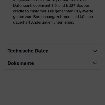
Datenbank ecoinvent 3.9. und EU27 Scope:
cradle to customer. Die genannten CO₂-Werte
gelten zum Berechnungszeitraum und können
dauerhaft Änderungen unterliegen.
Technische Daten
Dokumente
Produktart
Sicherheitsschuh
Produkttyp
Stiefel
Datenblatt
Produktfamilie
uvex 1 G2
Maßtabelle
Schutzklasse
S2
CE Konformitätserklärung