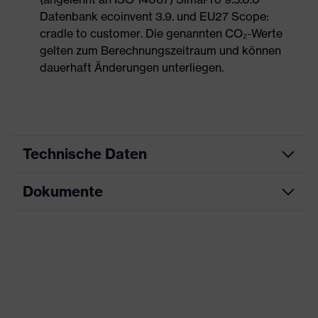
Datenbank ecoinvent 3.9. und EU27 Scope:
cradle to customer. Die genannten CO₂-Werte
gelten zum Berechnungszeitraum und können
dauerhaft Änderungen unterliegen.
Technische Daten
Dokumente
Produktart
Sicherheitsschuh
Produkttyp
Stiefel
Datenblatt
Produktfamilie
uvex 1 G2
Maßtabelle
Schutzklasse
S2
CE Konformitätserklärung