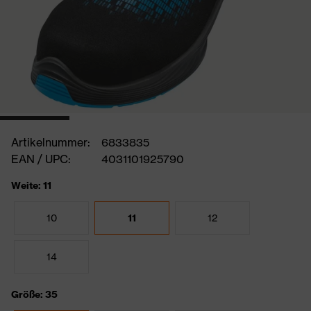
Artikelnummer:
6833835
EAN / UPC:
4031101925790
Weite: 11
10
11
12
14
Größe: 35