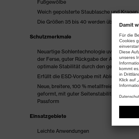
Fußgewölbe
Weich gepolsterte Staublasche und Kragen
Die Größen 35 bis 40 werden über einen Dam
Schutzmerkmale
Neuartige Sohlentechnologie uvex i-PUREn
der Ferse, guter Rückgabe der Auftrittsen
optimale Stabilität durch den geschäumten
Erfüllt die ESD-Vorgabe mit Ableitwiderst
Neue, breitere, 100 % metallfreie uvex xe
geformt, mit guter Seitenstabilität und ther
Passform
Einsatzgebiete
Leichte Anwendungen