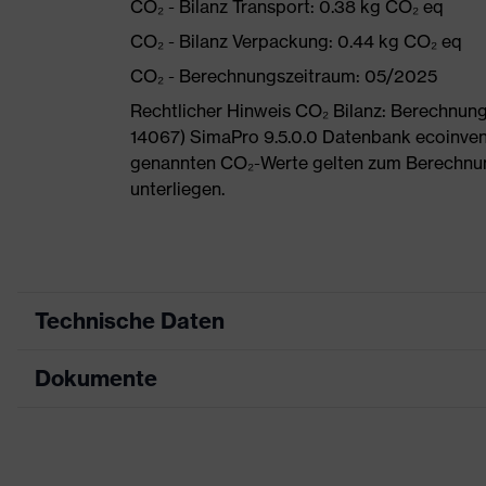
CO₂ - Bilanz Transport: 0.38 kg CO₂ eq
CO₂ - Bilanz Verpackung: 0.44 kg CO₂ eq
CO₂ - Berechnungszeitraum: 05/2025
Rechtlicher Hinweis CO₂ Bilanz: Berechnu
14067) SimaPro 9.5.0.0 Datenbank ecoinvent
genannten CO₂-Werte gelten zum Berechnu
unterliegen.
Technische Daten
Dokumente
Produktart
Sicherheitsschuh
Produkttyp
Stiefel
Datenblatt
Produktfamilie
uvex 1 G2
Maßtabelle