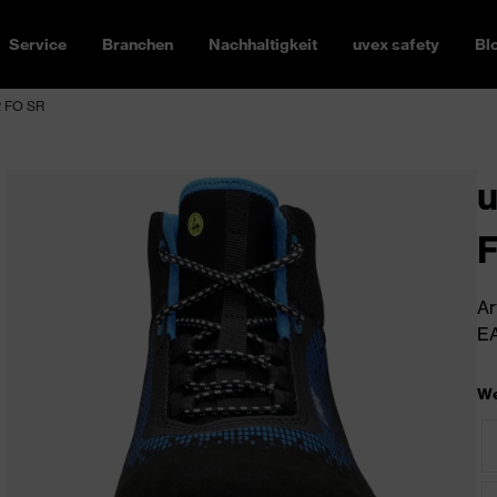
Service
Branchen
Nachhaltigkeit
uvex safety
Bl
2 FO SR
u
Ar
EA
We