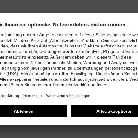
enleisten hergestellt
rj mit besten Dämpfungseigenschaften im Vorfuß und
ergie (Rebound) über die gesamte Zwischensohle und
 Fersenkorb
and kleiner 100 Megaohm
nova®-Zehenschutzkappe – kompakt, anatomisch
misch nicht leitend, für mehr Zehenfreiheit und optimale