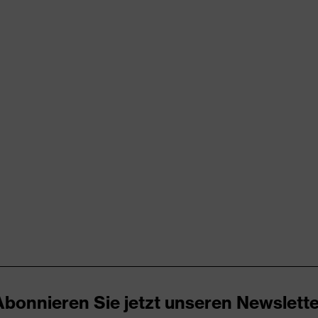
rungen
er Aufladung (ESD) mit einem Ableitwiderstand kleiner 100
kappe
UREnrj, uvex medicare+, uvex xenova®-System
Abonnieren Sie jetzt unseren Newslette
ker