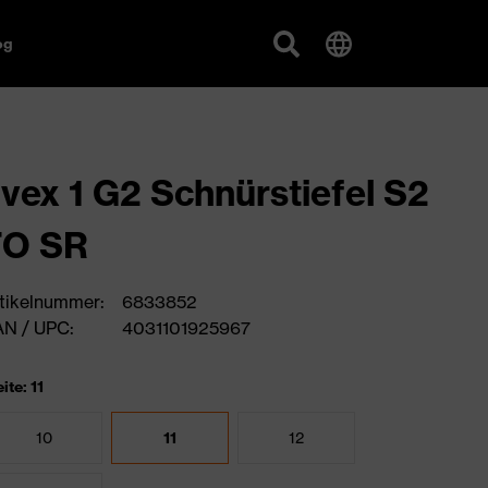
og
vex 1 G2 Schnürstiefel S2
FO SR
tikelnummer:
6833852
N / UPC:
4031101925967
ite: 11
10
11
12