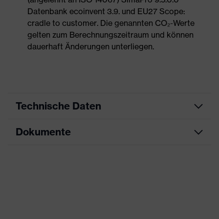
Datenbank ecoinvent 3.9. und EU27 Scope:
cradle to customer. Die genannten CO₂-Werte
gelten zum Berechnungszeitraum und können
dauerhaft Änderungen unterliegen.
Technische Daten
Dokumente
Produktart
Sicherheitsschuh
Produkttyp
Stiefel
Datenblatt
Produktfamilie
uvex 1 G2
Maßtabelle
Schutzklasse
S2
CE Konformitätserklärung