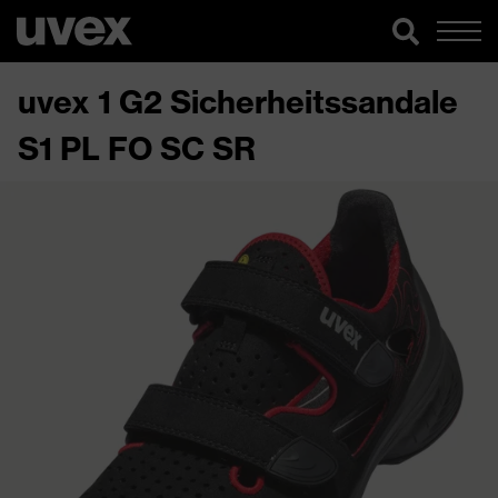
uvex 1 G2 Sicherheitssandale
S1 PL FO SC SR