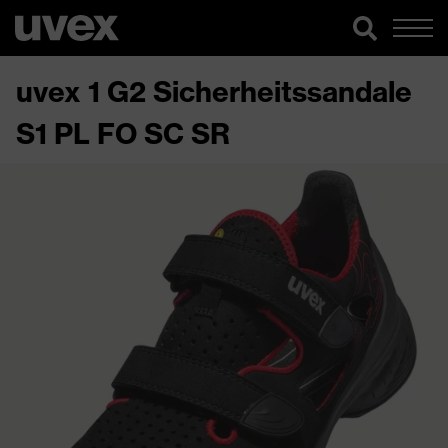
uvex 1 G2 Sicherheitssandale
S1 PL FO SC SR